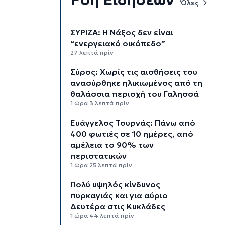
Όλες
ΣΥΡΙΖΑ: Η Νάξος δεν είναι
“ενεργειακό οικόπεδο”
27 λεπτά πρίν
Σύρος: Χωρίς τις αισθήσεις του
ανασύρθηκε ηλικιωμένος από τη
θαλάσσια περιοχή του Γαλησσά
1 ώρα 3 λεπτά πρίν
Ευάγγελος Τουρνάς: Πάνω από
400 φωτιές σε 10 ημέρες, από
αμέλεια το 90% των
περιστατικών
1 ώρα 25 λεπτά πρίν
Πολύ υψηλός κίνδυνος
πυρκαγιάς και για αύριο
Δευτέρα στις Κυκλάδες
1 ώρα 44 λεπτά πρίν