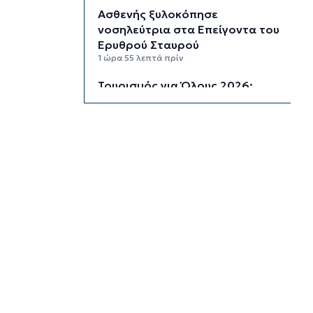
Ασθενής ξυλοκόπησε
νοσηλεύτρια στα Επείγοντα του
Ερυθρού Σταυρού
1 ώρα 55 λεπτά πρίν
Τουρισμός για Όλους 2026:
Σήμερα οι αιτήσεις για ΑΦΜ που
λήγουν σε 9 ή 0
2 ώρες 29 λεπτά πρίν
Μήλος: Ελικόπτερο “πάρκαρε”
στο Σαρακήνικο για να κάνουν
μπάνιο οι επιβάτες του
3 ώρες 4 λεπτά πρίν
Σύρος: Σπουδαίες εμφανίσεις
για τον Όμιλο Αντισφαίρισης
στο Πανελλήνιο Πρωτάθλημα
3 ώρες 31 λεπτά πρίν
Παγκόσμιο Κ20: “Ασημένια” η
Ιουλιάννα Ρούσσου στα 800μ.