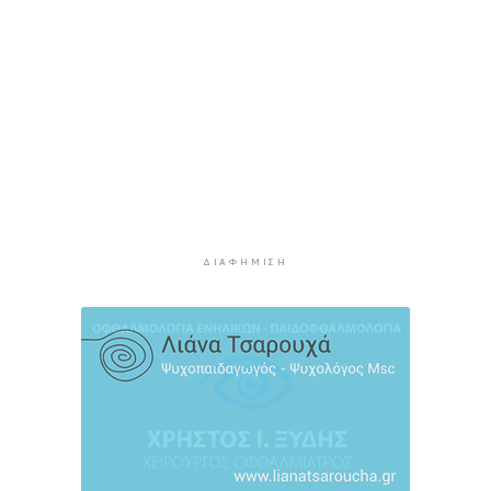
φωτογραφίες
3 ώρες 6 λεπτά πρίν
Συνεδρίασε η Επιτροπή Εκτίμησης Κινδύνου
λόγω των υψηλών θερμοκρασιών και της
ενίσχυσης των ανέμων
3 ώρες 28 λεπτά πρίν
Τήνος: Σύλληψη για κλοπή και παραμέληση
εποπτείας ανηλίκων
3 ώρες 51 λεπτά πρίν
ΔΙΑΦΉΜΙΣΗ
Οι «Φρουροί» ζωντανεύουν την αρχαϊκή εποχή
του Σαγκρίου
4 ώρες 9 λεπτά πρίν
Ρέθυμνο: Η επόμενη μέρα του τουρισμού μετά
τις πυρκαγιές, η εικόνα σε Πρέβελη και Άγιο
Βασίλειο
4 ώρες 30 λεπτά πρίν