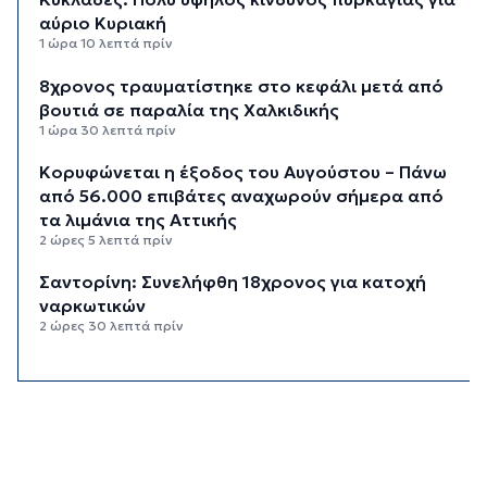
αύριο Κυριακή
1 ώρα 10 λεπτά πρίν
8χρονος τραυματίστηκε στο κεφάλι μετά από
βουτιά σε παραλία της Χαλκιδικής
1 ώρα 30 λεπτά πρίν
Κορυφώνεται η έξοδος του Αυγούστου – Πάνω
από 56.000 επιβάτες αναχωρούν σήμερα από
τα λιμάνια της Αττικής
2 ώρες 5 λεπτά πρίν
Σαντορίνη: Συνελήφθη 18χρονος για κατοχή
ναρκωτικών
2 ώρες 30 λεπτά πρίν
Βρέθηκε σορός σε σπηλιά στον Λυκαβηττό
κοντά στο εκκλησάκι των Αγίων Ισιδώρων
2 ώρες 51 λεπτά πρίν
Δικηγόρος 46χρονης κατηγορουμένης για
Marfin: Δεν είναι η εντολέας μου στις