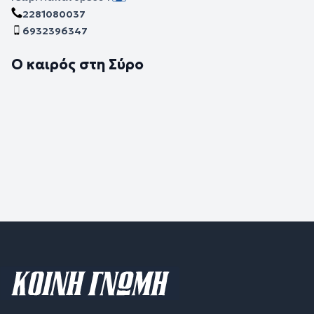
2281080037
6932396347
Ο καιρός στη Σύρο