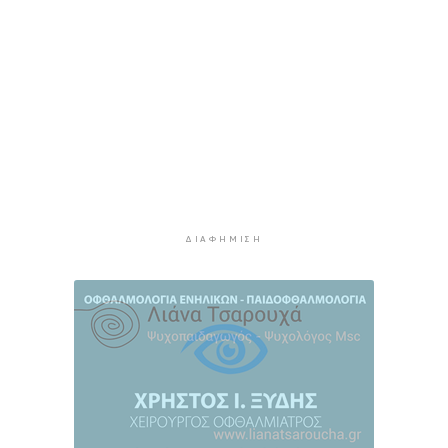
φυσική έδρα της ομάδας”
3 ώρες 30 λεπτά πρίν
Ανανέωσε με τον Α.Ο. Σύρου η Φεριντέ Σελιμάι
3 ώρες 35 λεπτά πρίν
Η έλλειψη μηχανικών “παγώνει” διεκδικήσεις
χρηματοδοτήσεων και έργα
3 ώρες 40 λεπτά πρίν
Συζητήσεις με το Υπουργείο για τη διάσωση
του Φάρου της Διδύμης
3 ώρες 45 λεπτά πρίν
ΔΙΑΦΉΜΙΣΗ