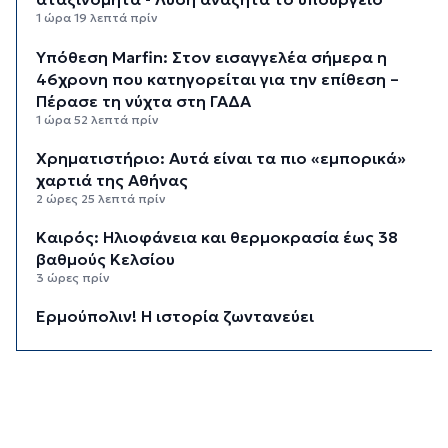
1 ώρα 19 λεπτά πρίν
Υπόθεση Marfin: Στον εισαγγελέα σήμερα η
46χρονη που κατηγορείται για την επίθεση –
Πέρασε τη νύχτα στη ΓΑΔΑ
1 ώρα 52 λεπτά πρίν
Χρηματιστήριο: Αυτά είναι τα πιο «εμπορικά»
χαρτιά της Αθήνας
2 ώρες 25 λεπτά πρίν
Καιρός: Ηλιοφάνεια και θερμοκρασία έως 38
βαθμούς Κελσίου
3 ώρες πρίν
Ερμούπολιν! Η ιστορία ζωντανεύει
3 ώρες 10 λεπτά πρίν
Η φωτογραφία της ημέρας
3 ώρες 20 λεπτά πρίν
“Οι εργασίες στο κλειστό, στερούσαν τη