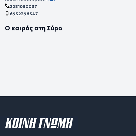
2281080037
6932396347
Ο καιρός στη Σύρο