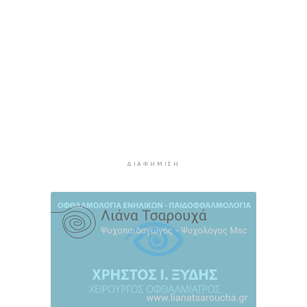
Η αγγλική ομοσπονδία καταργεί τα τσιμεντένια
προστατευτικά γύρω από τον αγωνιστικό χώρο
μετά τον θάνατο ποδοσφαιριστή
6 ώρες 18 λεπτά πρίν
Ο Γιώργος Νταλάρας έρχεται στη Σύρο με το
«Ρεμπέτικο»
7 ώρες 20 λεπτά πρίν
Η πρόεδρος της νορβηγικής ομοσπονδίας καλεί
τον Ινφαντίνο να παραιτηθεί από τη FIFA
7 ώρες 23 λεπτά πρίν
ΔΙΑΦΉΜΙΣΗ
H Ισπανία ζήτησε από την Ιταλία να θέσει και
πάλι σε ισχύ τη Συμφωνία Σένγκεν εντός της
Κυριακής, 9 Αυγούστου
8 ώρες 2 λεπτά πρίν
«Στάχτη» 272.860 στρέμματα αυτό το
καλοκαίρι
8 ώρες 45 λεπτά πρίν