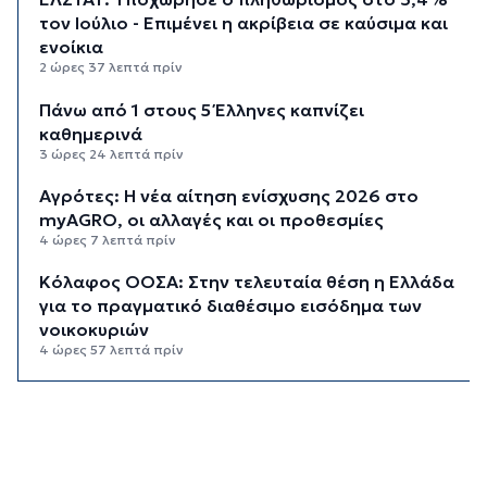
τον Ιούλιο - Επιμένει η ακρίβεια σε καύσιμα και
ενοίκια
2 ώρες 37 λεπτά πρίν
Πάνω από 1 στους 5 Έλληνες καπνίζει
καθημερινά
3 ώρες 24 λεπτά πρίν
Αγρότες: Η νέα αίτηση ενίσχυσης 2026 στο
myAGRO, οι αλλαγές και οι προθεσμίες
4 ώρες 7 λεπτά πρίν
Κόλαφος ΟΟΣΑ: Στην τελευταία θέση η Ελλάδα
για το πραγματικό διαθέσιμο εισόδημα των
νοικοκυριών
4 ώρες 57 λεπτά πρίν
Κορυφώνεται η έξοδος των αδειούχων ενόψει
15αύγουστου: Γεμάτα πλοία, λεωφορεία και
ουρές χιλιομέτρων στα σύνορα
5 ώρες 33 λεπτά πρίν