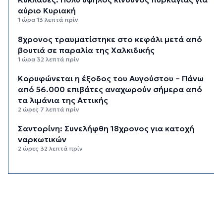
αύριο Κυριακή
1 ώρα 13 λεπτά πρίν
8χρονος τραυματίστηκε στο κεφάλι μετά από
βουτιά σε παραλία της Χαλκιδικής
1 ώρα 32 λεπτά πρίν
Κορυφώνεται η έξοδος του Αυγούστου – Πάνω
από 56.000 επιβάτες αναχωρούν σήμερα από
τα λιμάνια της Αττικής
2 ώρες 7 λεπτά πρίν
Σαντορίνη: Συνελήφθη 18χρονος για κατοχή
ναρκωτικών
2 ώρες 32 λεπτά πρίν
Βρέθηκε σορός σε σπηλιά στον Λυκαβηττό
κοντά στο εκκλησάκι των Αγίων Ισιδώρων
2 ώρες 53 λεπτά πρίν
Δικηγόρος 46χρονης κατηγορουμένης για
Marfin: Δεν είναι η εντολέας μου στις