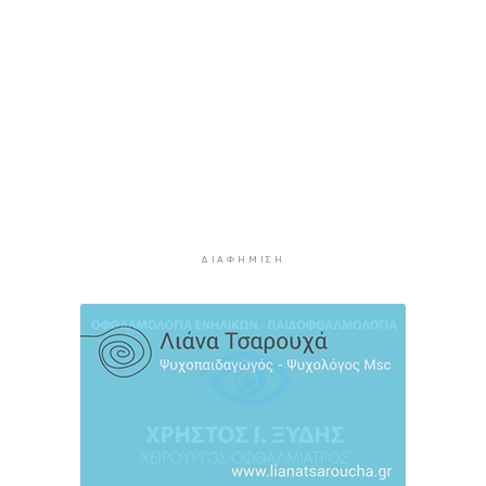
φωτογραφίες
3 ώρες 8 λεπτά πρίν
Συνεδρίασε η Επιτροπή Εκτίμησης Κινδύνου
λόγω των υψηλών θερμοκρασιών και της
ενίσχυσης των ανέμων
3 ώρες 30 λεπτά πρίν
Τήνος: Σύλληψη για κλοπή και παραμέληση
εποπτείας ανηλίκων
3 ώρες 53 λεπτά πρίν
ΔΙΑΦΉΜΙΣΗ
Οι «Φρουροί» ζωντανεύουν την αρχαϊκή εποχή
του Σαγκρίου
4 ώρες 11 λεπτά πρίν
Ρέθυμνο: Η επόμενη μέρα του τουρισμού μετά
τις πυρκαγιές, η εικόνα σε Πρέβελη και Άγιο
Βασίλειο
4 ώρες 32 λεπτά πρίν