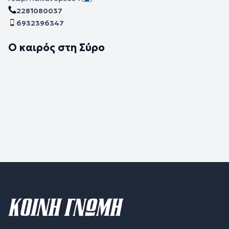
2281080037
6932396347
Ο καιρός στη Σύρο