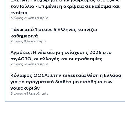
τον Ιούλιο - Επιμένει η ακρίβεια σε καύσιμα και
ενοίκια
6 ώρες 21 λεπτά πρίν
Πάνω από 1 στους 5 Έλληνες καπνίζει
καθημερινά
7 ώρες 8 λεπτά πρίν
Αγρότες: Η νέα αίτηση ενίσχυσης 2026 στο
myAGRO, οι αλλαγές και οι προθεσμίες
7 ώρες 51 λεπτά πρίν
Κόλαφος ΟΟΣΑ: Στην τελευταία θέση η Ελλάδα
για το πραγματικό διαθέσιμο εισόδημα των
νοικοκυριών
8 ώρες 41 λεπτά πρίν
Κορυφώνεται η έξοδος των αδειούχων ενόψει
15αύγουστου: Γεμάτα πλοία, λεωφορεία και
ουρές χιλιομέτρων στα σύνορα
9 ώρες 17 λεπτά πρίν