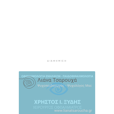
Η αγγλική ομοσπονδία καταργεί τα τσιμεντένια
προστατευτικά γύρω από τον αγωνιστικό χώρο
μετά τον θάνατο ποδοσφαιριστή
10 ώρες 2 λεπτά πρίν
Ο Γιώργος Νταλάρας έρχεται στη Σύρο με το
«Ρεμπέτικο»
11 ώρες 4 λεπτά πρίν
Η πρόεδρος της νορβηγικής ομοσπονδίας καλεί
τον Ινφαντίνο να παραιτηθεί από τη FIFA
11 ώρες 7 λεπτά πρίν
ΔΙΑΦΉΜΙΣΗ
H Ισπανία ζήτησε από την Ιταλία να θέσει και
πάλι σε ισχύ τη Συμφωνία Σένγκεν εντός της
Κυριακής, 9 Αυγούστου
11 ώρες 46 λεπτά πρίν
«Στάχτη» 272.860 στρέμματα αυτό το
καλοκαίρι
12 ώρες 30 λεπτά πρίν