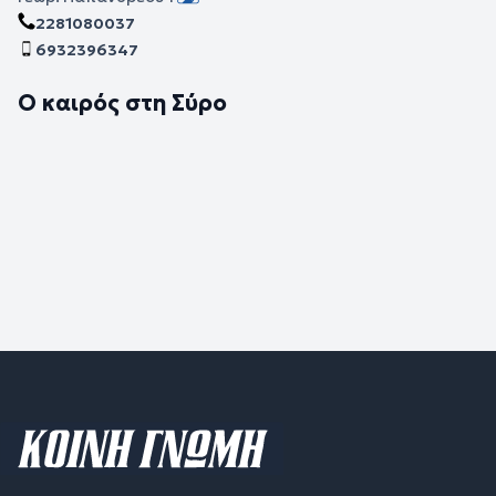
2281080037
6932396347
Ο καιρός στη Σύρο