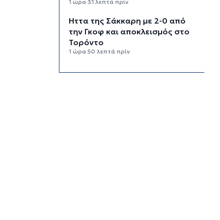
1 ώρα 31 λεπτά πρίν
Ήττα της Σάκκαρη με 2-0 από
την Γκοφ και αποκλεισμός στο
Τορόντο
1 ώρα 50 λεπτά πρίν
Πολύ υψηλός κίνδυνος
πυρκαγιάς σήμερα σε Κρήτη και
Βόρειο Αιγαίο, ποιες περιοχές
είναι στο «πορτοκαλί»
2 ώρες 10 λεπτά πρίν
«Παίζω άρα υπάρχω» στον
Πύργο Μπαζαίου
2 ώρες 32 λεπτά πρίν
Κάλεσμα της Λαϊκής
Συσπείρωσης Πάρου στη
συγκέντρωση για τις πυρκαγιές
2 ώρες 54 λεπτά πρίν
Αίθριος ο καιρός στις Κυκλάδες