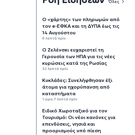
Όλες
Ο «χάρτης» των πληρωμών από
τον e-ΕΦΚΑ και τη ΔΥΠΑ έως τις
14 Αυγούστου
6 λεπτά πρίν
Ο Ζελένσκι ευχαριστεί τη
Γερουσία των ΗΠΑ για τις νέες
κυρώσεις κατά της Ρωσίας
32 λεπτά πρίν
Κυκλάδες: Συνελήφθησαν έξι
άτομα για ηχορύπανση από
καταστήματα
1 ώρα 7 λεπτά πρίν
Ειδικό Χωροταξικό για τον
Τουρισμό: Οι νέοι κανόνες για
επενδύσεις, νησιά και
προορισμούς υπό πίεση