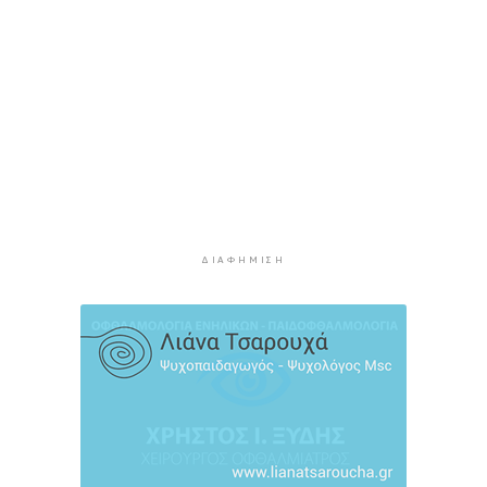
ένα ελληνικό νησί
3 ώρες 34 λεπτά πρίν
Ολοκληρώθηκε η αποκατάσταση των
κρηπιδωμάτων στο νέο λιμάνι της Μυκόνου
3 ώρες 48 λεπτά πρίν
Πώς αμείβεται η αργία της 15ης Αυγούστου
4 ώρες 14 λεπτά πρίν
Ο ρόλος της ΕΡΤ στην ανάδειξη της
πολιτιστικής και τουριστικής ταυτότητας της
Σύρου
ΔΙΑΦΉΜΙΣΗ
4 ώρες 34 λεπτά πρίν