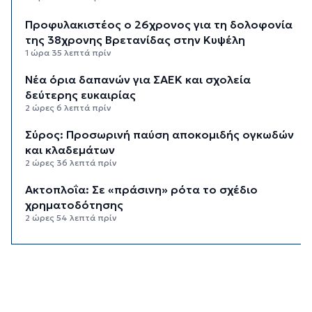
Προφυλακιστέος ο 26χρονος για τη δολοφονία
της 38χρονης Βρετανίδας στην Κυψέλη
1 ώρα 35 λεπτά πρίν
Νέα όρια δαπανών για ΣΑΕΚ και σχολεία
δεύτερης ευκαιρίας
2 ώρες 6 λεπτά πρίν
Σύρος: Προσωρινή παύση αποκομιδής ογκωδών
και κλαδεμάτων
2 ώρες 36 λεπτά πρίν
Aκτοπλοΐα: Σε «πράσινη» ρότα το σχέδιο
χρηματοδότησης
2 ώρες 54 λεπτά πρίν
Αδειοδωρόσημο: Την Παρασκευή η πληρωμή σε
91.455 εργατοτεχνίτες οικοδόμους
3 ώρες 14 λεπτά πρίν
Το εξωτικό φρούτο που καλλιεργείται μόνο σε