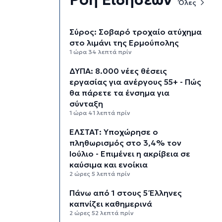
Όλες
Σύρος: Σοβαρό τροχαίο ατύχημα
στο λιμάνι της Ερμούπολης
1 ώρα 34 λεπτά πρίν
ΔΥΠΑ: 8.000 νέες θέσεις
εργασίας για ανέργους 55+ - Πώς
θα πάρετε τα ένσημα για
σύνταξη
1 ώρα 41 λεπτά πρίν
ΕΛΣΤΑΤ: Υποχώρησε ο
πληθωρισμός στο 3,4% τον
Ιούλιο - Επιμένει η ακρίβεια σε
καύσιμα και ενοίκια
2 ώρες 5 λεπτά πρίν
Πάνω από 1 στους 5 Έλληνες
καπνίζει καθημερινά
2 ώρες 52 λεπτά πρίν