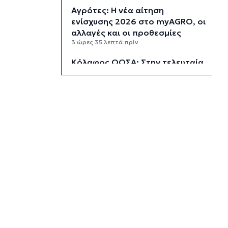
Αγρότες: Η νέα αίτηση
ενίσχυσης 2026 στο myAGRO, οι
αλλαγές και οι προθεσμίες
3 ώρες 35 λεπτά πρίν
Κόλαφος ΟΟΣΑ: Στην τελευταία
θέση η Ελλάδα για το
πραγματικό διαθέσιμο εισόδημα
των νοικοκυριών
4 ώρες 25 λεπτά πρίν
Κορυφώνεται η έξοδος των
αδειούχων ενόψει 15αύγουστου:
Γεμάτα πλοία, λεωφορεία και
ουρές χιλιομέτρων στα σύνορα
5 ώρες 1 λεπτό πρίν
Η αγγλική ομοσπονδία καταργεί
τα τσιμεντένια προστατευτικά
γύρω από τον αγωνιστικό χώρο
μετά τον θάνατο