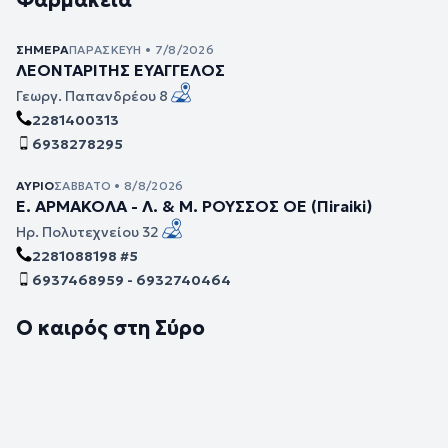
Φαρμακεία
ΣΉΜΕΡΑ
ΠΑΡΑΣΚΕΥΉ • 7/8/2026
ΛΕΟΝΤΑΡΙΤΗΣ ΕΥΑΓΓΕΛΟΣ
Γεωργ. Παπανδρέου 8
2281400313
6938278295
ΑΎΡΙΟ
ΣΆΒΒΑΤΟ • 8/8/2026
Ε. ΑΡΜΑΚΟΛΑ - Λ. & Μ. ΡΟΥΣΣΟΣ ΟΕ (Πiraiki)
Ηρ. Πολυτεχνείου 32
2281088198 #5
6937468959 - 6932740464
Ο καιρός στη Σύρο