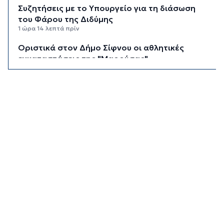
Συζητήσεις με το Υπουργείο για τη διάσωση
του Φάρου της Διδύμης
1 ώρα 14 λεπτά πρίν
Οριστικά στον Δήμο Σίφνου οι αθλητικές
εγκαταστάσεις της "Μαρούσας"
1 ώρα 19 λεπτά πρίν
Μια καινοτόμος εκπαιδευτική δράση που
συνδυάζει την ιστορία με την τεχνολογία
1 ώρα 24 λεπτά πρίν
Σχολή προπονητών UEFA C στη Σύρο
1 ώρα 29 λεπτά πρίν
Πιλοτικό πρόγραμμα στην Τήνο για
περισσότερη ανακύκλωση στις επιχειρήσεις
1 ώρα 34 λεπτά πρίν
Ένα διήμερο με αρχαιολογικές και πολιτιστικές
δράσεις
1 ώρα 39 λεπτά πρίν