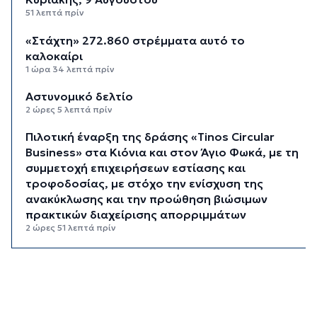
51 λεπτά πρίν
«Στάχτη» 272.860 στρέμματα αυτό το
καλοκαίρι
1 ώρα 34 λεπτά πρίν
Αστυνομικό δελτίο
2 ώρες 5 λεπτά πρίν
Πιλοτική έναρξη της δράσης «Tinos Circular
Business» στα Κιόνια και στον Άγιο Φωκά, με τη
συμμετοχή επιχειρήσεων εστίασης και
τροφοδοσίας, με στόχο την ενίσχυση της
ανακύκλωσης και την προώθηση βιώσιμων
πρακτικών διαχείρισης απορριμμάτων
2 ώρες 51 λεπτά πρίν
Έγγραφη πρόταση για τη σύσταση και
λειτουργεία της Τουριστικής Επιτροπής
3 ώρες 23 λεπτά πρίν
Φωταγώγηση του Δημαρχείου σήμερα 7