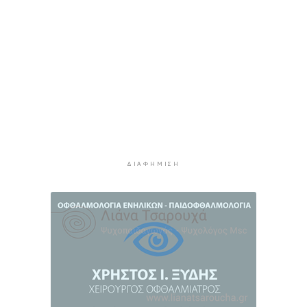
Αυγούστου
3 ώρες 26 λεπτά πρίν
Ο Διεθνής Μαραθώνιος Ρόδου και η TUI
συνεχίζουν την εξαιρετικά επιτυχημένη
συνεργασία έως το 2030
3 ώρες 59 λεπτά πρίν
Συνελήφθη 46χρονος αλλοδαπός για λαθραία
καπνικά προϊόντα στη Μύκονο
4 ώρες 35 λεπτά πρίν
ΔΙΑΦΉΜΙΣΗ
MyCoast: «Σαφάρι» ελέγχων σε πάνω από 300
παραλίες: Έως 73.000 ευρώ τα πρόστιμα
5 ώρες 3 λεπτά πρίν
Γονικές παροχές: Πότε μπορεί να θεωρηθούν
δωρεές και να φορολογηθούν
5 ώρες 41 λεπτά πρίν