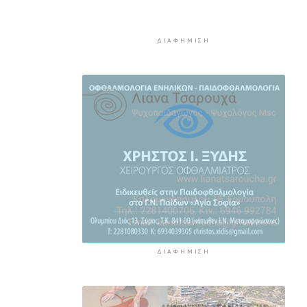
εκπαιδευτικών
5 ώρες 37 λεπτά πρίν
ΔΙΑΦΉΜΙΣΗ
Πάνω από 90 ειδικότητες και
860 τμήματα στις δημόσιες
ΣΑΕΚ
6 ώρες 7 λεπτά πρίν
Αυξήθηκαν οι Έλληνες που
αποφάσισαν να διακόψουν το
κάπνισμα
6 ώρες 37 λεπτά πρίν
Δράση ενημέρωσης ασφαλούς
κολύμβησης και πρόληψης των
πνιγμών
7 ώρες 7 λεπτά πρίν
ΔΙΑΦΉΜΙΣΗ