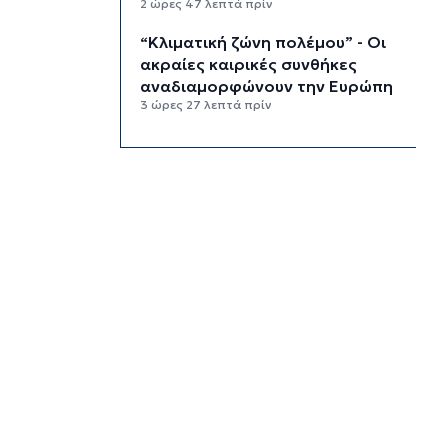
2 ώρες 47 λεπτά πρίν
“Κλιματική ζώνη πολέμου” - Οι
ακραίες καιρικές συνθήκες
αναδιαμορφώνουν την Ευρώπη
3 ώρες 27 λεπτά πρίν
“Σεισμός” στη Google: Φεύγει ο
αρχιτέκτονας της AI, Jeff Dean
4 ώρες 7 λεπτά πρίν
Το παρεξηγημένο αιθέριο έλαιο
που κρατά μακριά τα κουνούπια
για 3 ώρες
4 ώρες 37 λεπτά πρίν
Ζητείται λύση στον γρίφο των
φοροαπαλλαγών: Ποια σχέδια
επεξεργάζεται το ΥΠΕΘΟ
5 ώρες 7 λεπτά πρίν
Ενδιαφέρον του Δήμου Πάρου
για τη στέγαση των