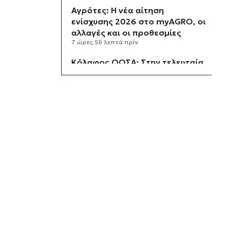
Αγρότες: Η νέα αίτηση
ενίσχυσης 2026 στο myAGRO, οι
αλλαγές και οι προθεσμίες
7 ώρες 56 λεπτά πρίν
Κόλαφος ΟΟΣΑ: Στην τελευταία
θέση η Ελλάδα για το
πραγματικό διαθέσιμο εισόδημα
των νοικοκυριών
8 ώρες 46 λεπτά πρίν
Κορυφώνεται η έξοδος των
αδειούχων ενόψει 15αύγουστου:
Γεμάτα πλοία, λεωφορεία και
ουρές χιλιομέτρων στα σύνορα
9 ώρες 22 λεπτά πρίν
Η αγγλική ομοσπονδία καταργεί
τα τσιμεντένια προστατευτικά
γύρω από τον αγωνιστικό χώρο
μετά τον θάνατο