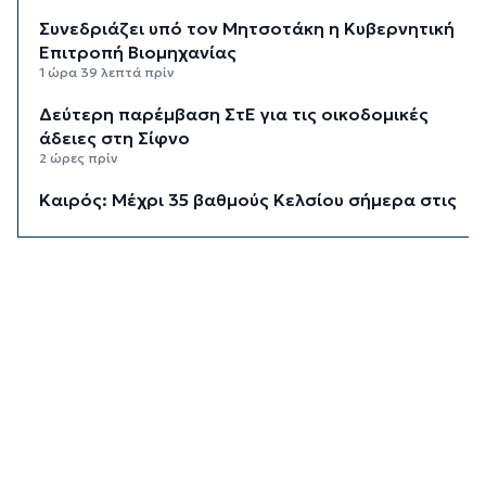
Συνεδριάζει υπό τον Μητσοτάκη η Κυβερνητική
Επιτροπή Βιομηχανίας
1 ώρα 39 λεπτά πρίν
Δεύτερη παρέμβαση ΣτΕ για τις οικοδομικές
άδειες στη Σίφνο
2 ώρες πρίν
Καιρός: Μέχρι 35 βαθμούς Κελσίου σήμερα στις
Κυκλάδες
2 ώρες 15 λεπτά πρίν
Διαχωριστικές γραμμές
2 ώρες 26 λεπτά πρίν
Η φωτογραφία της ημέρας
2 ώρες 36 λεπτά πρίν
Στον Α.Ο. Θήρας η Μαριάννα Καλαπίδα
2 ώρες 46 λεπτά πρίν
Ανανέωσε με το Ν.Ο.ΠΕ Ρεθύμνου η Ελένη