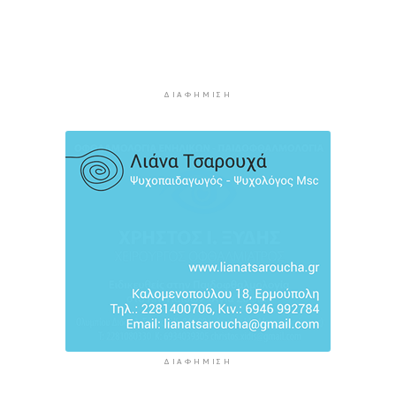
Ρούσσου
2 ώρες 51 λεπτά πρίν
Ανάβει τις “μηχανές” για την κρουαζιέρα στη
Σύρο
2 ώρες 55 λεπτά πρίν
ΔΙΑΦΉΜΙΣΗ
ΔΙΑΦΉΜΙΣΗ