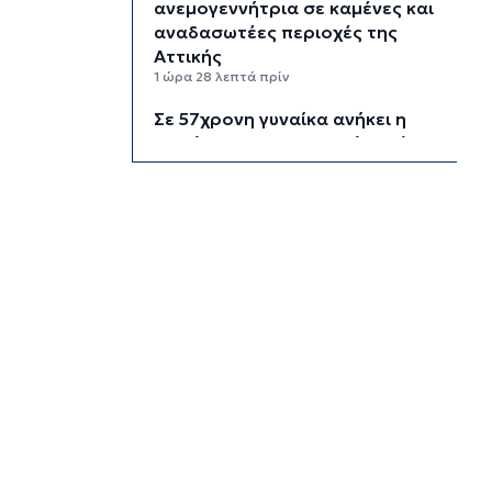
ανεμογεννήτρια σε καμένες και
αναδασωτέες περιοχές της
Αττικής
1 ώρα 28 λεπτά πρίν
Σε 57χρονη γυναίκα ανήκει η
σορός στον Λυκαβηττό, από
πτώση ο θάνατος
1 ώρα 50 λεπτά πρίν
Νέα στήριξη στη Φιλαρμονική
Ορχήστρα του Δήμου Σύρου –
Ερμούπολης
2 ώρες 31 λεπτά πρίν
ΕΛΑΣ για το περιστατικό στην
Κρήτη με τον τουρίστα: Δεν
προκύπτει προσέγγιση ανήλικης
έναντι αμοιβής
2 ώρες 52 λεπτά πρίν
Κυκλάδες: Πολύ υψηλός κίνδυνος