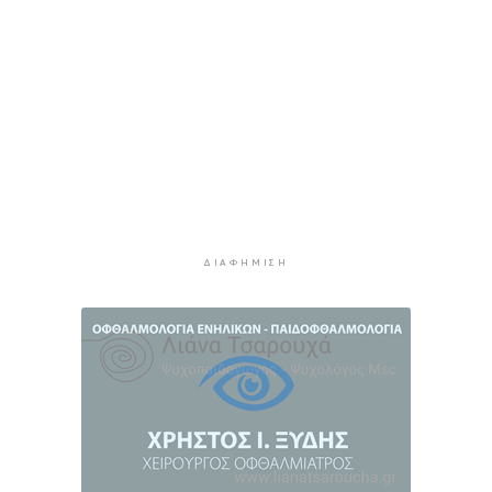
να μην εξαντληθούμε από τη ζέστη
10 ώρες 31 λεπτά πρίν
Στουρνάρας στη Handelsblatt: Ευπρόσδεκτες
οι ξένες συμμετοχές στις ελληνικές τράπεζες
11 ώρες 8 λεπτά πρίν
Χοληστερόλη: Πέντε κινήσεις ματ για να την
ρίξετε χαμηλά
11 ώρες 31 λεπτά πρίν
Προληπτική ανάκληση παρτίδας μαρμελάδας
ΔΙΑΦΉΜΙΣΗ
φράουλα
11 ώρες 39 λεπτά πρίν
Προσάραξη ιστιοφόρου στη Νάξο
12 ώρες 1 λεπτό πρίν