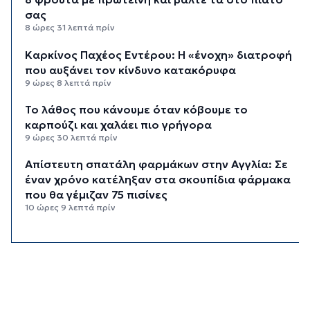
σας
8 ώρες 31 λεπτά πρίν
Καρκίνος Παχέος Εντέρου: Η «ένοχη» διατροφή
που αυξάνει τον κίνδυνο κατακόρυφα
9 ώρες 8 λεπτά πρίν
Το λάθος που κάνουμε όταν κόβουμε το
καρπούζι και χαλάει πιο γρήγορα
9 ώρες 30 λεπτά πρίν
Απίστευτη σπατάλη φαρμάκων στην Αγγλία: Σε
έναν χρόνο κατέληξαν στα σκουπίδια φάρμακα
που θα γέμιζαν 75 πισίνες
10 ώρες 9 λεπτά πρίν
Για ανθρωποκτονία από αμέλεια
κατηγορούνται οι γονείς του 4χρονου και ο
ιδιοκτήτης του beach bar στην Πάρο
10 ώρες 16 λεπτά πρίν
Kαύσωνας: Ένας καθηγητής δίνει συμβουλές για