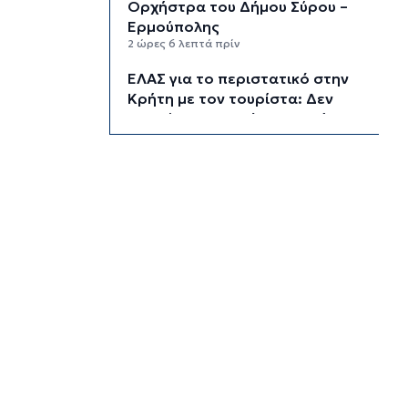
Ορχήστρα του Δήμου Σύρου –
Ερμούπολης
2 ώρες 6 λεπτά πρίν
ΕΛΑΣ για το περιστατικό στην
Κρήτη με τον τουρίστα: Δεν
προκύπτει προσέγγιση ανήλικης
έναντι αμοιβής
2 ώρες 26 λεπτά πρίν
Κυκλάδες: Πολύ υψηλός κίνδυνος
πυρκαγιάς για αύριο Κυριακή
3 ώρες 7 λεπτά πρίν
8χρονος τραυματίστηκε στο
κεφάλι μετά από βουτιά σε
παραλία της Χαλκιδικής
3 ώρες 26 λεπτά πρίν
Κορυφώνεται η έξοδος του
Αυγούστου – Πάνω από 56.000
επιβάτες αναχωρούν σήμερα