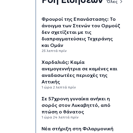
Όλες
Φρουροί της Επανάστασης: Το
άνοιγμα των Στενών του Ορμούζ
δεν σχετίζεται με τις
διαπραγματεύσεις Τεχεράνης
και Ομάν
25 λεπτά πρίν
Χαρδαλιάς: Καμία
ανεμογεννήτρια σε καμένες και
αναδασωτέες περιοχές της
Αττικής
1 ώρα 2 λεπτά πρίν
Σε 57χρονη γυναίκα ανήκει η
σορός στον Λυκαβηττό, από
πτώση ο θάνατος
1 ώρα 24 λεπτά πρίν
Νέα στήριξη στη Φιλαρμονική