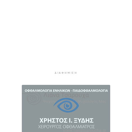
φωτογραφίες
3 ώρες 8 λεπτά πρίν
Συνεδρίασε η Επιτροπή Εκτίμησης Κινδύνου
λόγω των υψηλών θερμοκρασιών και της
ενίσχυσης των ανέμων
3 ώρες 30 λεπτά πρίν
Τήνος: Σύλληψη για κλοπή και παραμέληση
εποπτείας ανηλίκων
3 ώρες 53 λεπτά πρίν
ΔΙΑΦΉΜΙΣΗ
Οι «Φρουροί» ζωντανεύουν την αρχαϊκή εποχή
του Σαγκρίου
4 ώρες 11 λεπτά πρίν
Ρέθυμνο: Η επόμενη μέρα του τουρισμού μετά
τις πυρκαγιές, η εικόνα σε Πρέβελη και Άγιο
Βασίλειο
4 ώρες 32 λεπτά πρίν