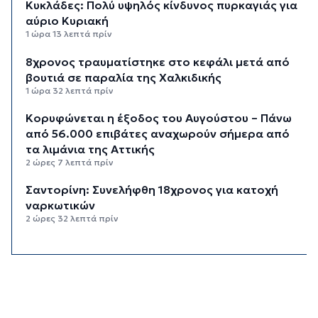
Κυκλάδες: Πολύ υψηλός κίνδυνος πυρκαγιάς για
αύριο Κυριακή
1 ώρα 13 λεπτά πρίν
8χρονος τραυματίστηκε στο κεφάλι μετά από
βουτιά σε παραλία της Χαλκιδικής
1 ώρα 32 λεπτά πρίν
Κορυφώνεται η έξοδος του Αυγούστου – Πάνω
από 56.000 επιβάτες αναχωρούν σήμερα από
τα λιμάνια της Αττικής
2 ώρες 7 λεπτά πρίν
Σαντορίνη: Συνελήφθη 18χρονος για κατοχή
ναρκωτικών
2 ώρες 32 λεπτά πρίν
Βρέθηκε σορός σε σπηλιά στον Λυκαβηττό
κοντά στο εκκλησάκι των Αγίων Ισιδώρων
2 ώρες 53 λεπτά πρίν
Δικηγόρος 46χρονης κατηγορουμένης για
Marfin: Δεν είναι η εντολέας μου στις