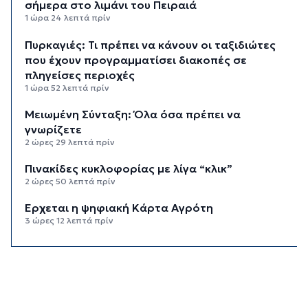
σήμερα στο λιμάνι του Πειραιά
1 ώρα 24 λεπτά πρίν
Πυρκαγιές: Τι πρέπει να κάνουν οι ταξιδιώτες
που έχουν προγραμματίσει διακοπές σε
πληγείσες περιοχές
1 ώρα 52 λεπτά πρίν
Μειωμένη Σύνταξη: Όλα όσα πρέπει να
γνωρίζετε
2 ώρες 29 λεπτά πρίν
Πινακίδες κυκλοφορίας με λίγα “κλικ”
2 ώρες 50 λεπτά πρίν
Έρχεται η ψηφιακή Κάρτα Αγρότη
3 ώρες 12 λεπτά πρίν
Νάξος: Ιστιοφόρο με έξι επιβαίνοντες
προσάραξε σε βραχώδη βυθό
3 ώρες 33 λεπτά πρίν
Φωτιές: “Κόκκινος” συναγερμός σήμερα σε