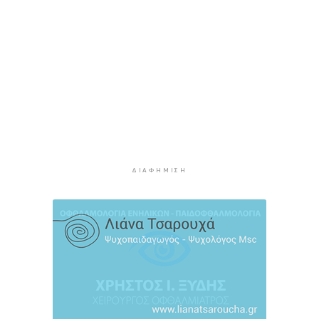
τα λιμάνια της Αττικής
3 ώρες 48 λεπτά πρίν
Σαντορίνη: Συνελήφθη 18χρονος για κατοχή
ναρκωτικών
4 ώρες 13 λεπτά πρίν
Βρέθηκε σορός σε σπηλιά στον Λυκαβηττό
κοντά στο εκκλησάκι των Αγίων Ισιδώρων
4 ώρες 34 λεπτά πρίν
Δικηγόρος 46χρονης κατηγορουμένης για
ΔΙΑΦΉΜΙΣΗ
Marfin: Δεν είναι η εντολέας μου στις
φωτογραφίες
4 ώρες 49 λεπτά πρίν
Συνεδρίασε η Επιτροπή Εκτίμησης Κινδύνου
λόγω των υψηλών θερμοκρασιών και της
ενίσχυσης των ανέμων
5 ώρες 11 λεπτά πρίν