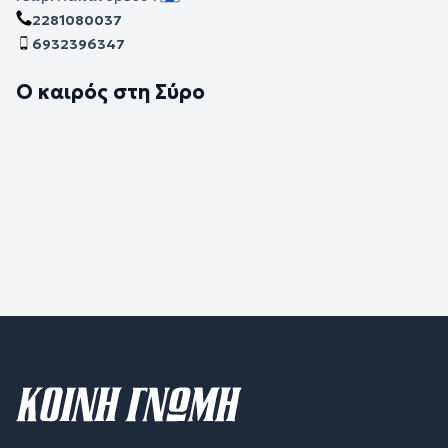
2281080037
6932396347
Ο καιρός στη Σύρο