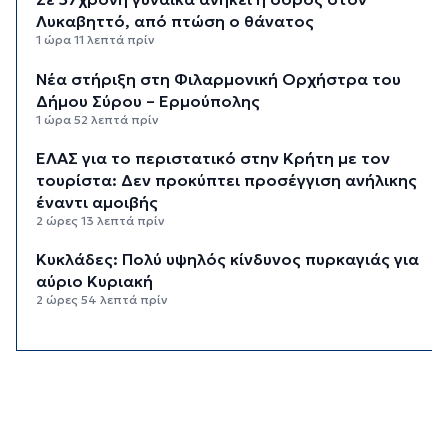
Λυκαβηττό, από πτώση ο θάνατος
1 ώρα 11 λεπτά πρίν
Νέα στήριξη στη Φιλαρμονική Ορχήστρα του
Δήμου Σύρου – Ερμούπολης
1 ώρα 52 λεπτά πρίν
ΕΛΑΣ για το περιστατικό στην Κρήτη με τον
τουρίστα: Δεν προκύπτει προσέγγιση ανήλικης
έναντι αμοιβής
2 ώρες 13 λεπτά πρίν
Κυκλάδες: Πολύ υψηλός κίνδυνος πυρκαγιάς για
αύριο Κυριακή
2 ώρες 54 λεπτά πρίν
8χρονος τραυματίστηκε στο κεφάλι μετά από
βουτιά σε παραλία της Χαλκιδικής
3 ώρες 13 λεπτά πρίν
Κορυφώνεται η έξοδος του Αυγούστου – Πάνω
από 56.000 επιβάτες αναχωρούν σήμερα από