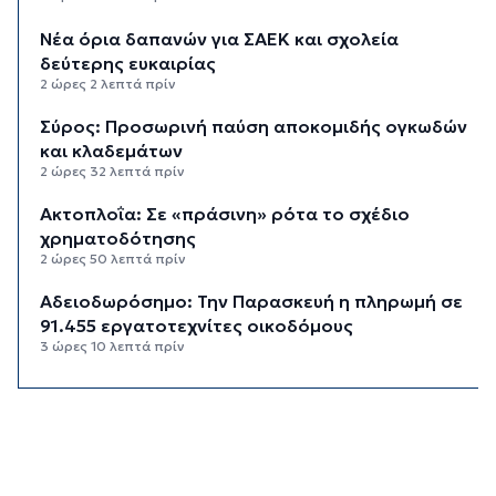
Νέα όρια δαπανών για ΣΑΕΚ και σχολεία
δεύτερης ευκαιρίας
2 ώρες 2 λεπτά πρίν
Σύρος: Προσωρινή παύση αποκομιδής ογκωδών
και κλαδεμάτων
2 ώρες 32 λεπτά πρίν
Aκτοπλοΐα: Σε «πράσινη» ρότα το σχέδιο
χρηματοδότησης
2 ώρες 50 λεπτά πρίν
Αδειοδωρόσημο: Την Παρασκευή η πληρωμή σε
91.455 εργατοτεχνίτες οικοδόμους
3 ώρες 10 λεπτά πρίν
Το εξωτικό φρούτο που καλλιεργείται μόνο σε
ένα ελληνικό νησί
3 ώρες 30 λεπτά πρίν
Ολοκληρώθηκε η αποκατάσταση των