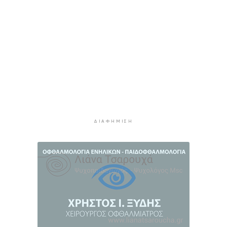
κρηπιδωμάτων στο νέο λιμάνι της Μυκόνου
3 ώρες 44 λεπτά πρίν
Πώς αμείβεται η αργία της 15ης Αυγούστου
4 ώρες 10 λεπτά πρίν
Ο ρόλος της ΕΡΤ στην ανάδειξη της
πολιτιστικής και τουριστικής ταυτότητας της
Σύρου
4 ώρες 30 λεπτά πρίν
Περιπέτεια για πέντε επιβάτες ιστιοφόρου
ανοιχτά της Σερίφου
ΔΙΑΦΉΜΙΣΗ
4 ώρες 51 λεπτά πρίν