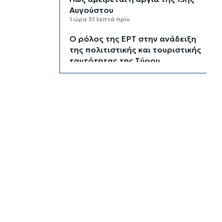
Αυγούστου
1 ώρα 31 λεπτά πρίν
Ο ρόλος της ΕΡΤ στην ανάδειξη
της πολιτιστικής και τουριστικής
ταυτότητας της Σύρου
1 ώρα 51 λεπτά πρίν
Περιπέτεια για πέντε επιβάτες
ιστιοφόρου ανοιχτά της
Σερίφου
2 ώρες 12 λεπτά πρίν
Εκτάκτως το Star Flyer στο
λιμάνι της Ερμούπολης
2 ώρες 31 λεπτά πρίν
Μύκονος: 42χρονος έχασε τη
ζωή του στην άσφαλτο
2 ώρες 52 λεπτά πρίν
Κάρτα Αγρότη: Πώς θα