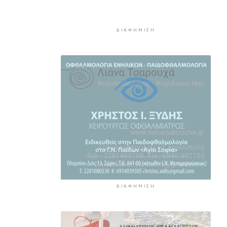
ενεργοποιείται ψηφιακά από τις
28 Αυγούστου
3 ώρες 7 λεπτά πρίν
ΔΙΑΦΉΜΙΣΗ
Νάξος: Ζητάει την άμεση
συνεδρίαση του Δημοτικού
Συμβουλίου για το Ειδικό
Χωροταξικό Πλαίσιο για τις ΑΠΕ
3 ώρες 30 λεπτά πρίν
“Η θάλασσα μας χρειάζεται!”
3 ώρες 51 λεπτά πρίν
ΔΙΑΦΉΜΙΣΗ