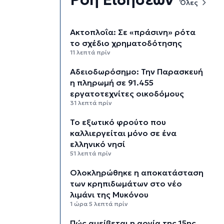
Όλες
Aκτοπλοΐα: Σε «πράσινη» ρότα
το σχέδιο χρηματοδότησης
11 λεπτά πρίν
Αδειοδωρόσημο: Την Παρασκευή
η πληρωμή σε 91.455
εργατοτεχνίτες οικοδόμους
31 λεπτά πρίν
Το εξωτικό φρούτο που
καλλιεργείται μόνο σε ένα
ελληνικό νησί
51 λεπτά πρίν
Ολοκληρώθηκε η αποκατάσταση
των κρηπιδωμάτων στο νέο
λιμάνι της Μυκόνου
1 ώρα 5 λεπτά πρίν
Πώς αμείβεται η αργία της 15ης