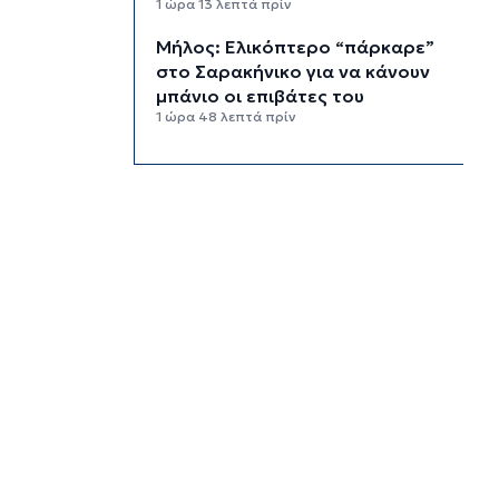
1 ώρα 13 λεπτά πρίν
Μήλος: Ελικόπτερο “πάρκαρε”
στο Σαρακήνικο για να κάνουν
μπάνιο οι επιβάτες του
1 ώρα 48 λεπτά πρίν
Σύρος: Σπουδαίες εμφανίσεις
για τον Όμιλο Αντισφαίρισης
στο Πανελλήνιο Πρωτάθλημα
2 ώρες 15 λεπτά πρίν
Παγκόσμιο Κ20: “Ασημένια” η
Ιουλιάννα Ρούσσου στα 800μ.
2 ώρες 45 λεπτά πρίν
Πάρος: Κλειστό σήμερα το
beach bar όπου πνίγηκε ο
4χρονος
3 ώρες 21 λεπτά πρίν
Ιδιαίτερα αυξημένη η επιβατική
κίνηση και σήμερα στο λιμάνι