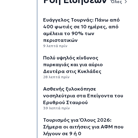
Όλες
Ευάγγελος Τουρνάς: Πάνω από
400 φωτιές σε 10 ημέρες, από
αμέλεια το 90% των
περιστατικών
9 λεπτά πρίν
Πολύ υψηλός κίνδυνος
πυρκαγιάς και για αύριο
Δευτέρα στις Κυκλάδες
28 λεπτά πρίν
Ασθενής ξυλοκόπησε
νοσηλεύτρια στα Επείγοντα του
Ερυθρού Σταυρού
39 λεπτά πρίν
Τουρισμός για Όλους 2026:
Σήμερα οι αιτήσεις για ΑΦΜ που
λήγουν σε 9 ή 0