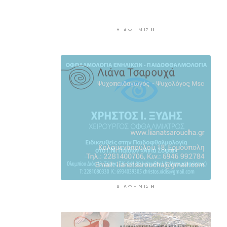
του Πειραιά
3 ώρες 56 λεπτά πρίν
ΔΙΑΦΉΜΙΣΗ
Πυρκαγιές: Τι πρέπει να κάνουν
οι ταξιδιώτες που έχουν
προγραμματίσει διακοπές σε
πληγείσες περιοχές
4 ώρες 23 λεπτά πρίν
Μειωμένη Σύνταξη: Όλα όσα
πρέπει να γνωρίζετε
5 ώρες πρίν
Πινακίδες κυκλοφορίας με λίγα
“κλικ”
5 ώρες 21 λεπτά πρίν
ΔΙΑΦΉΜΙΣΗ