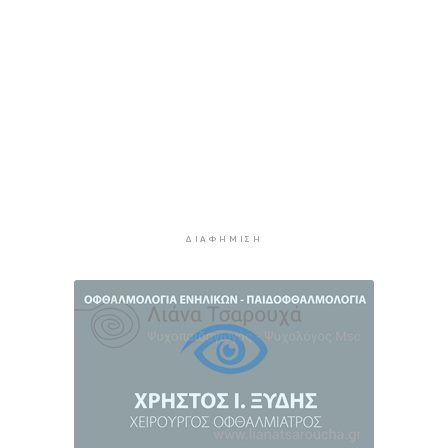
Υπόθεση Marfin: Στον εισαγγελέα σήμερα η
46χρονη που κατηγορείται για την επίθεση –
Πέρασε τη νύχτα στη ΓΑΔΑ
4 ώρες 42 λεπτά πρίν
Χρηματιστήριο: Αυτά είναι τα πιο «εμπορικά»
χαρτιά της Αθήνας
5 ώρες 15 λεπτά πρίν
Καιρός: Ηλιοφάνεια και θερμοκρασία έως 38
βαθμούς Κελσίου
ΔΙΑΦΉΜΙΣΗ
5 ώρες 50 λεπτά πρίν
Ερμούπολιν! Η ιστορία ζωντανεύει
6 ώρες πρίν