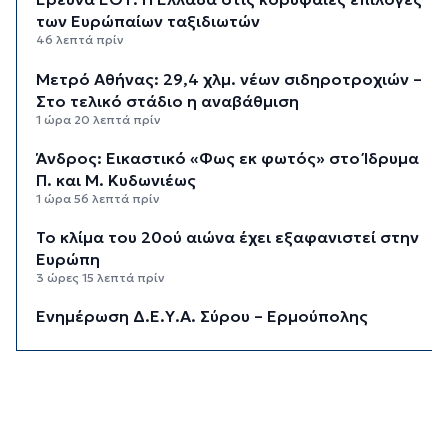
των Ευρώπαίων ταξιδιωτών
46 λεπτά πρίν
Μετρό Αθήνας: 29,4 χλμ. νέων σιδηροτροχιών –
Στο τελικό στάδιο η αναβάθμιση
1 ώρα 20 λεπτά πρίν
Άνδρος: Εικαστικό «Φως εκ φωτός» στο Ίδρυμα
Π. και Μ. Κυδωνιέως
1 ώρα 56 λεπτά πρίν
Το κλίμα του 20ού αιώνα έχει εξαφανιστεί στην
Ευρώπη
3 ώρες 15 λεπτά πρίν
Ενημέρωση Δ.Ε.Υ.Α. Σύρου – Ερμούπολης
3 ώρες 42 λεπτά πρίν
«Στέρεψε» η αγορά από πινακίδες
κυκλοφορίας: Χιλιάδες αυτοκίνητα παραμένουν
αταξινόμητα - Λύση αναζητά το υπουργείο
4 ώρες 9 λεπτά πρίν