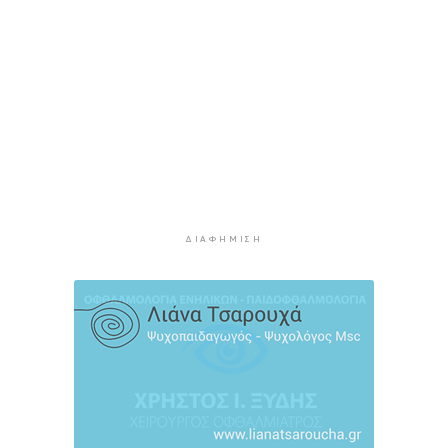
Υπόθεση Marfin: Στον εισαγγελέα σήμερα η
46χρονη που κατηγορείται για την επίθεση –
Πέρασε τη νύχτα στη ΓΑΔΑ
4 ώρες 51 λεπτά πρίν
Χρηματιστήριο: Αυτά είναι τα πιο «εμπορικά»
χαρτιά της Αθήνας
5 ώρες 23 λεπτά πρίν
Καιρός: Ηλιοφάνεια και θερμοκρασία έως 38
βαθμούς Κελσίου
ΔΙΑΦΉΜΙΣΗ
5 ώρες 59 λεπτά πρίν
Ερμούπολιν! Η ιστορία ζωντανεύει
6 ώρες 9 λεπτά πρίν