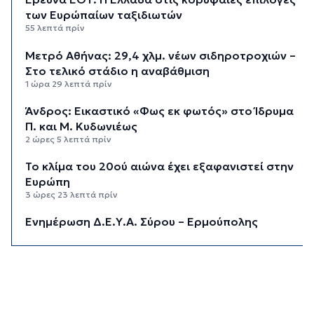
των Ευρώπαίων ταξιδιωτών
55 λεπτά πρίν
Μετρό Αθήνας: 29,4 χλμ. νέων σιδηροτροχιών –
Στο τελικό στάδιο η αναβάθμιση
1 ώρα 29 λεπτά πρίν
Άνδρος: Εικαστικό «Φως εκ φωτός» στο Ίδρυμα
Π. και Μ. Κυδωνιέως
2 ώρες 5 λεπτά πρίν
Το κλίμα του 20ού αιώνα έχει εξαφανιστεί στην
Ευρώπη
3 ώρες 23 λεπτά πρίν
Ενημέρωση Δ.Ε.Υ.Α. Σύρου – Ερμούπολης
3 ώρες 51 λεπτά πρίν
«Στέρεψε» η αγορά από πινακίδες
κυκλοφορίας: Χιλιάδες αυτοκίνητα παραμένουν
αταξινόμητα - Λύση αναζητά το υπουργείο
4 ώρες 18 λεπτά πρίν