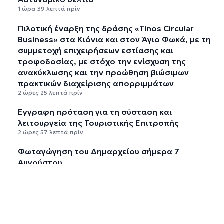
1 ώρα 39 λεπτά πρίν
Πιλοτική έναρξη της δράσης «Tinos Circular
Business» στα Κιόνια και στον Άγιο Φωκά, με τη
συμμετοχή επιχειρήσεων εστίασης και
τροφοδοσίας, με στόχο την ενίσχυση της
ανακύκλωσης και την προώθηση βιώσιμων
πρακτικών διαχείρισης απορριμμάτων
2 ώρες 25 λεπτά πρίν
Έγγραφη πρόταση για τη σύσταση και
λειτουργεία της Τουριστικής Επιτροπής
2 ώρες 57 λεπτά πρίν
Φωταγώγηση του Δημαρχείου σήμερα 7
Αυγούστου
3 ώρες πρίν
Ο Διεθνής Μαραθώνιος Ρόδου και η TUI
συνεχίζουν την εξαιρετικά επιτυχημένη
συνεργασία έως το 2030
3 ώρες 33 λεπτά πρίν