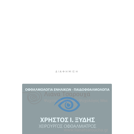
Συνελήφθη 46χρονος αλλοδαπός για λαθραία
καπνικά προϊόντα στη Μύκονο
4 ώρες 9 λεπτά πρίν
MyCoast: «Σαφάρι» ελέγχων σε πάνω από 300
παραλίες: Έως 73.000 ευρώ τα πρόστιμα
4 ώρες 37 λεπτά πρίν
Γονικές παροχές: Πότε μπορεί να θεωρηθούν
δωρεές και να φορολογηθούν
5 ώρες 15 λεπτά πρίν
ΔΙΑΦΉΜΙΣΗ
Σαφάρι ελέγχων στις παραλίες: Οι περιοχές με
τις περισσότερες καταγγελίες – Πώς τα drones
εντοπίζουν τις αυθαιρεσίες
5 ώρες 49 λεπτά πρίν
Έρευνα ΕΟΤ: Η Ελλάδα στις κορυφαίες επιλογές
των Ευρώπαίων ταξιδιωτών
5 ώρες 51 λεπτά πρίν