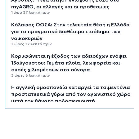
myAGRO, οι αλλαγές και οι προθεσμίες
1 ώρα 37 λεπτά πρίν
Κόλαφος ΟΟΣΑ: Στην τελευταία θέση η Ελλάδα
για το πραγματικό διαθέσιμο εισόδημα των
νοικοκυριών
2 ώρες 27 λεπτά πρίν
Κορυφώνεται η έξοδος των αδειούχων ενόψει
15αύγουστου: Γεμάτα πλοία, λεωφορεία και
ουρές χιλιομέτρων στα σύνορα
3 ώρες 3 λεπτά πρίν
Η αγγλική ομοσπονδία καταργεί τα τσιμεντένια
προστατευτικά γύρω από τον αγωνιστικό χώρο
μετά τον θάνατο ποδοσφαιριστή
3 ώρες 48 λεπτά πρίν
Ο Γιώργος Νταλάρας έρχεται στη Σύρο με το
«Ρεμπέτικο»
4 ώρες 50 λεπτά πρίν