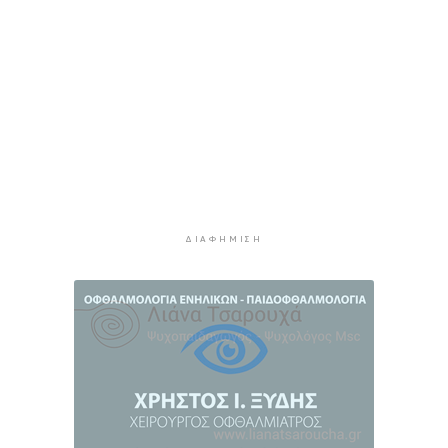
Η πρόεδρος της νορβηγικής ομοσπονδίας καλεί
τον Ινφαντίνο να παραιτηθεί από τη FIFA
4 ώρες 53 λεπτά πρίν
H Ισπανία ζήτησε από την Ιταλία να θέσει και
πάλι σε ισχύ τη Συμφωνία Σένγκεν εντός της
Κυριακής, 9 Αυγούστου
5 ώρες 32 λεπτά πρίν
«Στάχτη» 272.860 στρέμματα αυτό το
καλοκαίρι
6 ώρες 15 λεπτά πρίν
ΔΙΑΦΉΜΙΣΗ
Αστυνομικό δελτίο
6 ώρες 46 λεπτά πρίν
Πιλοτική έναρξη της δράσης «Tinos Circular
Business» στα Κιόνια και στον Άγιο Φωκά, με τη
συμμετοχή επιχειρήσεων εστίασης και
τροφοδοσίας, με στόχο την ενίσχυση της
ανακύκλωσης και την προώθηση βιώσιμων
πρακτικών διαχείρισης απορριμμάτων