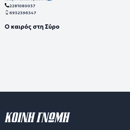
2281080037
6932396347
Ο καιρός στη Σύρο