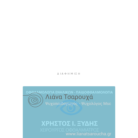
Η αγγλική ομοσπονδία καταργεί τα τσιμεντένια
προστατευτικά γύρω από τον αγωνιστικό χώρο
μετά τον θάνατο ποδοσφαιριστή
4 ώρες 19 λεπτά πρίν
Ο Γιώργος Νταλάρας έρχεται στη Σύρο με το
«Ρεμπέτικο»
5 ώρες 21 λεπτά πρίν
Η πρόεδρος της νορβηγικής ομοσπονδίας καλεί
τον Ινφαντίνο να παραιτηθεί από τη FIFA
5 ώρες 24 λεπτά πρίν
ΔΙΑΦΉΜΙΣΗ
H Ισπανία ζήτησε από την Ιταλία να θέσει και
πάλι σε ισχύ τη Συμφωνία Σένγκεν εντός της
Κυριακής, 9 Αυγούστου
6 ώρες 3 λεπτά πρίν
«Στάχτη» 272.860 στρέμματα αυτό το
καλοκαίρι
6 ώρες 46 λεπτά πρίν