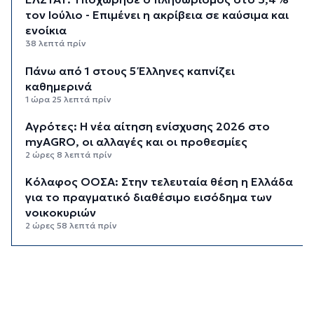
τον Ιούλιο - Επιμένει η ακρίβεια σε καύσιμα και
ενοίκια
38 λεπτά πρίν
Πάνω από 1 στους 5 Έλληνες καπνίζει
καθημερινά
1 ώρα 25 λεπτά πρίν
Αγρότες: Η νέα αίτηση ενίσχυσης 2026 στο
myAGRO, οι αλλαγές και οι προθεσμίες
2 ώρες 8 λεπτά πρίν
Κόλαφος ΟΟΣΑ: Στην τελευταία θέση η Ελλάδα
για το πραγματικό διαθέσιμο εισόδημα των
νοικοκυριών
2 ώρες 58 λεπτά πρίν
Κορυφώνεται η έξοδος των αδειούχων ενόψει
15αύγουστου: Γεμάτα πλοία, λεωφορεία και
ουρές χιλιομέτρων στα σύνορα
3 ώρες 34 λεπτά πρίν