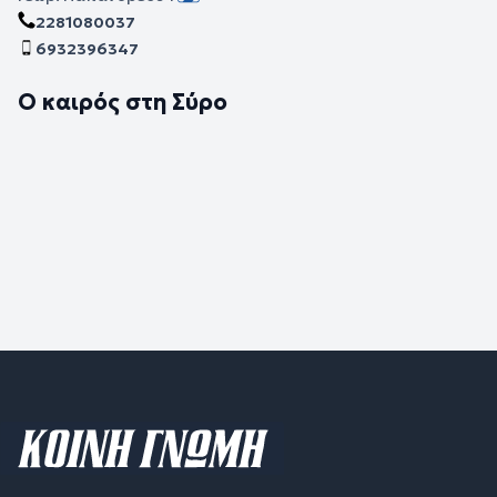
2281080037
6932396347
Ο καιρός στη Σύρο