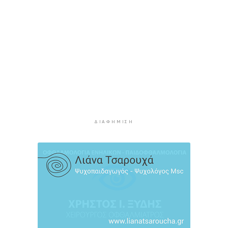
Η αγγλική ομοσπονδία καταργεί τα τσιμεντένια
προστατευτικά γύρω από τον αγωνιστικό χώρο
μετά τον θάνατο ποδοσφαιριστή
9 ώρες 7 λεπτά πρίν
Ο Γιώργος Νταλάρας έρχεται στη Σύρο με το
«Ρεμπέτικο»
10 ώρες 9 λεπτά πρίν
Η πρόεδρος της νορβηγικής ομοσπονδίας καλεί
τον Ινφαντίνο να παραιτηθεί από τη FIFA
10 ώρες 12 λεπτά πρίν
ΔΙΑΦΉΜΙΣΗ
H Ισπανία ζήτησε από την Ιταλία να θέσει και
πάλι σε ισχύ τη Συμφωνία Σένγκεν εντός της
Κυριακής, 9 Αυγούστου
10 ώρες 51 λεπτά πρίν
«Στάχτη» 272.860 στρέμματα αυτό το
καλοκαίρι
11 ώρες 34 λεπτά πρίν