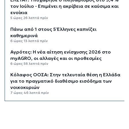
τον Ιούλιο - Επιμένει η ακρίβεια σε καύσιμα και
ενοίκια
5 ώρες 26 λεπτά πρίν
Πάνω από 1 στους 5 Έλληνες καπνίζει
καθημερινά
6 ώρες 13 λεπτά πρίν
Αγρότες: Η νέα αίτηση ενίσχυσης 2026 στο
myAGRO, οι αλλαγές και οι προθεσμίες
6 ώρες 56 λεπτά πρίν
Κόλαφος ΟΟΣΑ: Στην τελευταία θέση η Ελλάδα
για το πραγματικό διαθέσιμο εισόδημα των
νοικοκυριών
7 ώρες 46 λεπτά πρίν
Κορυφώνεται η έξοδος των αδειούχων ενόψει
15αύγουστου: Γεμάτα πλοία, λεωφορεία και
ουρές χιλιομέτρων στα σύνορα
8 ώρες 22 λεπτά πρίν