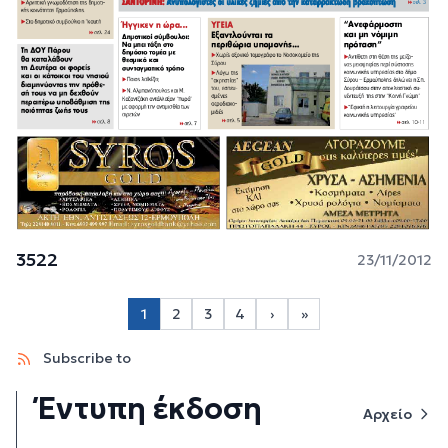
3522
23/11/2012
Σελιδοποίηση
1
2
3
4
›
»
Page 2
Page 3
Page 4
Next page
Last page
Subscribe to
Έντυπη έκδοση
Αρχείο