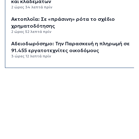
και κλαδεμάτων
2 ώρες 34 λεπτά πρίν
Aκτοπλοΐα: Σε «πράσινη» ρότα το σχέδιο
χρηματοδότησης
2 ώρες 52 λεπτά πρίν
Αδειοδωρόσημο: Την Παρασκευή η πληρωμή σε
91.455 εργατοτεχνίτες οικοδόμους
3 ώρες 12 λεπτά πρίν
Το εξωτικό φρούτο που καλλιεργείται μόνο σε
ένα ελληνικό νησί
3 ώρες 32 λεπτά πρίν
Ολοκληρώθηκε η αποκατάσταση των
κρηπιδωμάτων στο νέο λιμάνι της Μυκόνου
3 ώρες 46 λεπτά πρίν
Πώς αμείβεται η αργία της 15ης Αυγούστου
4 ώρες 12 λεπτά πρίν
Ο ρόλος της ΕΡΤ στην ανάδειξη της