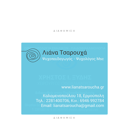
πολιτιστικής και τουριστικής ταυτότητας της
Σύρου
4 ώρες 32 λεπτά πρίν
Περιπέτεια για πέντε επιβάτες ιστιοφόρου
ανοιχτά της Σερίφου
ΔΙΑΦΉΜΙΣΗ
4 ώρες 53 λεπτά πρίν
ΔΙΑΦΉΜΙΣΗ