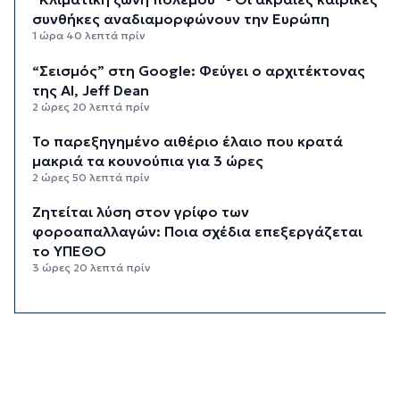
συνθήκες αναδιαμορφώνουν την Ευρώπη
1 ώρα 40 λεπτά πρίν
“Σεισμός” στη Google: Φεύγει ο αρχιτέκτονας
της AI, Jeff Dean
2 ώρες 20 λεπτά πρίν
Το παρεξηγημένο αιθέριο έλαιο που κρατά
μακριά τα κουνούπια για 3 ώρες
2 ώρες 50 λεπτά πρίν
Ζητείται λύση στον γρίφο των
φοροαπαλλαγών: Ποια σχέδια επεξεργάζεται
το ΥΠΕΘΟ
3 ώρες 20 λεπτά πρίν
Ενδιαφέρον του Δήμου Πάρου για τη στέγαση
των εκπαιδευτικών
3 ώρες 50 λεπτά πρίν
Πάνω από 90 ειδικότητες και 860 τμήματα στις
δημόσιες ΣΑΕΚ