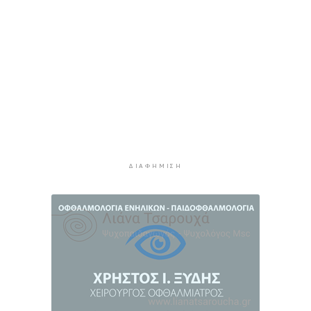
4 ώρες 20 λεπτά πρίν
Αυξήθηκαν οι Έλληνες που αποφάσισαν να
διακόψουν το κάπνισμα
4 ώρες 50 λεπτά πρίν
Δράση ενημέρωσης ασφαλούς κολύμβησης και
πρόληψης των πνιγμών
5 ώρες 20 λεπτά πρίν
Πέθανε ο συγγραφέας Γιάννης Γρηγοράκης
5 ώρες 50 λεπτά πρίν
ΔΙΑΦΉΜΙΣΗ
Προφυλακιστέος ο 26χρονος για τη δολοφονία
της 38χρονης Βρετανίδας στην Κυψέλη
6 ώρες 21 λεπτά πρίν