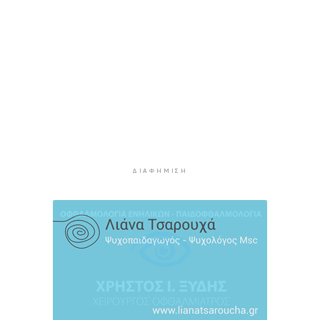
Αίθριος ο καιρός στις Κυκλάδες με τη
Θερμοκρασία να φτάνει τους 31 βαθμούς
3 ώρες 10 λεπτά πρίν
Σύρος: Σοβαρό τροχαίο ατύχημα στο λιμάνι της
Ερμούπολης
10 ώρες 44 λεπτά πρίν
ΔΥΠΑ: 8.000 νέες θέσεις εργασίας για
ανέργους 55+ - Πώς θα πάρετε τα ένσημα για
σύνταξη
ΔΙΑΦΉΜΙΣΗ
10 ώρες 51 λεπτά πρίν
ΕΛΣΤΑΤ: Υποχώρησε ο πληθωρισμός στο 3,4%
τον Ιούλιο - Επιμένει η ακρίβεια σε καύσιμα και
ενοίκια
11 ώρες 15 λεπτά πρίν