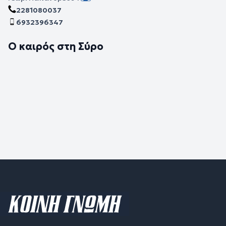
2281080037
6932396347
Ο καιρός στη Σύρο