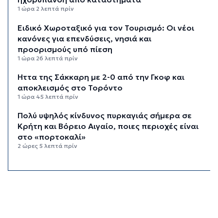
1 ώρα 2 λεπτά πρίν
Ειδικό Χωροταξικό για τον Τουρισμό: Οι νέοι
κανόνες για επενδύσεις, νησιά και
προορισμούς υπό πίεση
1 ώρα 26 λεπτά πρίν
Ήττα της Σάκκαρη με 2-0 από την Γκοφ και
αποκλεισμός στο Τορόντο
1 ώρα 45 λεπτά πρίν
Πολύ υψηλός κίνδυνος πυρκαγιάς σήμερα σε
Κρήτη και Βόρειο Αιγαίο, ποιες περιοχές είναι
στο «πορτοκαλί»
2 ώρες 5 λεπτά πρίν
«Παίζω άρα υπάρχω» στον Πύργο Μπαζαίου
2 ώρες 27 λεπτά πρίν
Κάλεσμα της Λαϊκής Συσπείρωσης Πάρου στη
συγκέντρωση για τις πυρκαγιές
2 ώρες 49 λεπτά πρίν