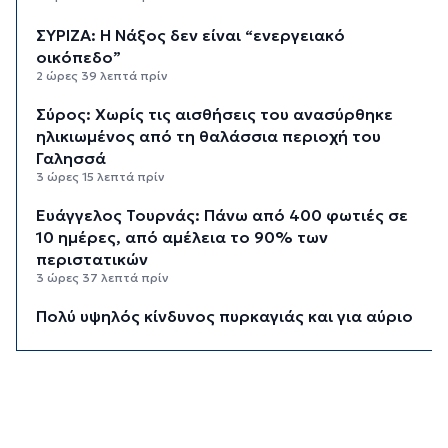
ΣΥΡΙΖΑ: Η Νάξος δεν είναι “ενεργειακό
οικόπεδο”
2 ώρες 39 λεπτά πρίν
Σύρος: Χωρίς τις αισθήσεις του ανασύρθηκε
ηλικιωμένος από τη θαλάσσια περιοχή του
Γαλησσά
3 ώρες 15 λεπτά πρίν
Ευάγγελος Τουρνάς: Πάνω από 400 φωτιές σε
10 ημέρες, από αμέλεια το 90% των
περιστατικών
3 ώρες 37 λεπτά πρίν
Πολύ υψηλός κίνδυνος πυρκαγιάς και για αύριο
Δευτέρα στις Κυκλάδες
3 ώρες 56 λεπτά πρίν
Ασθενής ξυλοκόπησε νοσηλεύτρια στα
Επείγοντα του Ερυθρού Σταυρού
4 ώρες 7 λεπτά πρίν