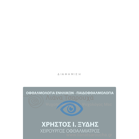
Τουρισμός για Όλους 2026: Σήμερα οι αιτήσεις
για ΑΦΜ που λήγουν σε 9 ή 0
4 ώρες 42 λεπτά πρίν
Μήλος: Ελικόπτερο “πάρκαρε” στο Σαρακήνικο
για να κάνουν μπάνιο οι επιβάτες του
5 ώρες 17 λεπτά πρίν
Σύρος: Σπουδαίες εμφανίσεις για τον Όμιλο
Αντισφαίρισης στο Πανελλήνιο Πρωτάθλημα
5 ώρες 43 λεπτά πρίν
ΔΙΑΦΉΜΙΣΗ
Παγκόσμιο Κ20: “Ασημένια” η Ιουλιάννα
Ρούσσου στα 800μ.
6 ώρες 13 λεπτά πρίν