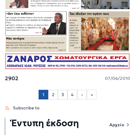
2902
07/06/2010
Σελιδοποίηση
1
2
3
4
›
»
Page 2
Page 3
Page 4
Next page
Last page
Subscribe to
Έντυπη έκδοση
Αρχείο