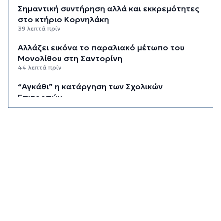
Σημαντική συντήρηση αλλά και εκκρεμότητες
στο κτήριο Κορνηλάκη
39 λεπτά πρίν
Αλλάζει εικόνα το παραλιακό μέτωπο του
Μονολίθου στη Σαντορίνη
44 λεπτά πρίν
“Αγκάθι” η κατάργηση των Σχολικών
Επιτροπών
49 λεπτά πρίν
Τη Δευτέρα 24 Αυγούστου ο αγώνας κυπέλλου
της Ελλάς
54 λεπτά πρίν
Μπαίνουν οι βάσεις για το νέο Ενιαίο Δημοτικό
Σχολείο στην Κύθνο
59 λεπτά πρίν
Εγκαινιάζεται ένας νέος πολιτιστικός θεσμός
1 ώρα 4 λεπτά πρίν