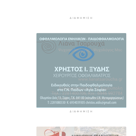
Σύρο
1 ώρα 23 λεπτά πρίν
ΔΙΑΦΉΜΙΣΗ
Πιλοτικό πρόγραμμα στην Τήνο
για περισσότερη ανακύκλωση
στις επιχειρήσεις
1 ώρα 28 λεπτά πρίν
Ένα διήμερο με αρχαιολογικές
και πολιτιστικές δράσεις
1 ώρα 33 λεπτά πρίν
ΔΙΑΦΉΜΙΣΗ