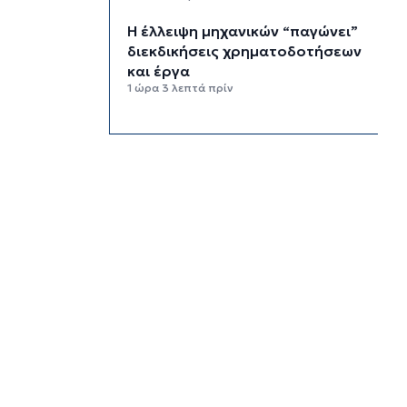
Η έλλειψη μηχανικών “παγώνει”
διεκδικήσεις χρηματοδοτήσεων
και έργα
1 ώρα 3 λεπτά πρίν
Συζητήσεις με το Υπουργείο για
τη διάσωση του Φάρου της
Διδύμης
1 ώρα 8 λεπτά πρίν
Οριστικά στον Δήμο Σίφνου οι
αθλητικές εγκαταστάσεις της
"Μαρούσας"
1 ώρα 13 λεπτά πρίν
Μια καινοτόμος εκπαιδευτική
δράση που συνδυάζει την
ιστορία με την τεχνολογία
1 ώρα 18 λεπτά πρίν
Σχολή προπονητών UEFA C στη