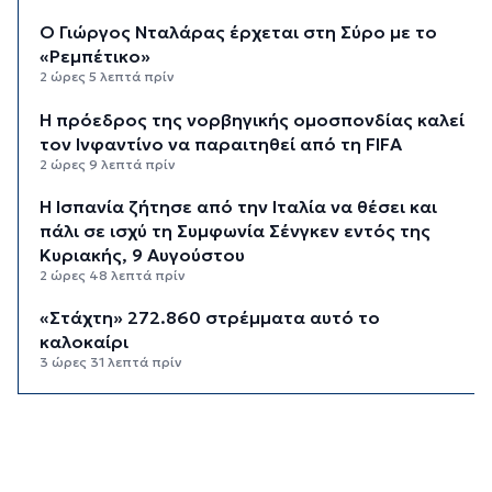
Ο Γιώργος Νταλάρας έρχεται στη Σύρο με το
«Ρεμπέτικο»
2 ώρες 5 λεπτά πρίν
Η πρόεδρος της νορβηγικής ομοσπονδίας καλεί
τον Ινφαντίνο να παραιτηθεί από τη FIFA
2 ώρες 9 λεπτά πρίν
H Ισπανία ζήτησε από την Ιταλία να θέσει και
πάλι σε ισχύ τη Συμφωνία Σένγκεν εντός της
Κυριακής, 9 Αυγούστου
2 ώρες 48 λεπτά πρίν
«Στάχτη» 272.860 στρέμματα αυτό το
καλοκαίρι
3 ώρες 31 λεπτά πρίν
Αστυνομικό δελτίο
4 ώρες 2 λεπτά πρίν
Πιλοτική έναρξη της δράσης «Tinos Circular
Business» στα Κιόνια και στον Άγιο Φωκά, με τη