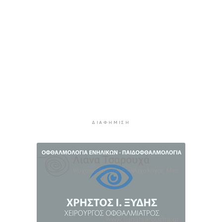
συμμετοχή επιχειρήσεων εστίασης και
τροφοδοσίας, με στόχο την ενίσχυση της
ανακύκλωσης και την προώθηση βιώσιμων
πρακτικών διαχείρισης απορριμμάτων
4 ώρες 48 λεπτά πρίν
Έγγραφη πρόταση για τη σύσταση και
λειτουργεία της Τουριστικής Επιτροπής
5 ώρες 20 λεπτά πρίν
Φωταγώγηση του Δημαρχείου σήμερα 7
Αυγούστου
ΔΙΑΦΉΜΙΣΗ
5 ώρες 23 λεπτά πρίν
Ο Διεθνής Μαραθώνιος Ρόδου και η TUI
συνεχίζουν την εξαιρετικά επιτυχημένη
συνεργασία έως το 2030
5 ώρες 56 λεπτά πρίν
Συνελήφθη 46χρονος αλλοδαπός για λαθραία
καπνικά προϊόντα στη Μύκονο
6 ώρες 32 λεπτά πρίν