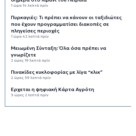
1 ώρα 14 λεπτά πρίν
Πυρκαγιές: Τι πρέπει να κάνουν οι ταξιδιώτες
που έχουν προγραμματίσει διακοπές σε
πληγείσες περιοχές
1 ώρα 42 λεπτά πρίν
Μειωμένη Σύνταξη: Όλα όσα πρέπει να
γνωρίζετε
2 ώρες 19 λεπτά πρίν
Πινακίδες κυκλοφορίας με λίγα “κλικ”
2 ώρες 39 λεπτά πρίν
Έρχεται η ψηφιακή Κάρτα Αγρότη
3 ώρες 2 λεπτά πρίν
Νάξος: Ιστιοφόρο με έξι επιβαίνοντες
προσάραξε σε βραχώδη βυθό
3 ώρες 22 λεπτά πρίν
Φωτιές: “Κόκκινος” συναγερμός σήμερα σε