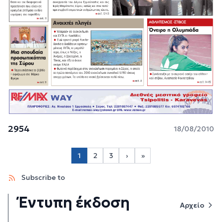
2954
18/08/2010
Σελιδοποίηση
1
2
3
›
»
Page 2
Page 3
Next page
Last page
Subscribe to
Έντυπη έκδοση
Αρχείο