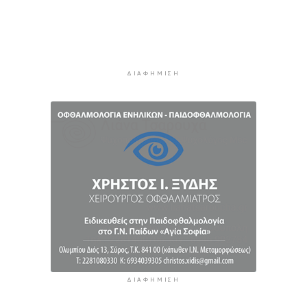
Χοληστερόλη: Πέντε κινήσεις ματ για να την
ρίξετε χαμηλά
11 ώρες 25 λεπτά πρίν
Προληπτική ανάκληση παρτίδας μαρμελάδας
ΔΙΑΦΉΜΙΣΗ
φράουλα
11 ώρες 32 λεπτά πρίν
Προσάραξη ιστιοφόρου στη Νάξο
11 ώρες 54 λεπτά πρίν
ΔΙΑΦΉΜΙΣΗ