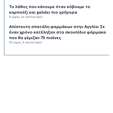
Το λάθος που κάνουμε όταν κόβουμε το
καρπούζι και χαλάει πιο γρήγορα
9 ώρες 24 λεπτά πρίν
Απίστευτη σπατάλη φαρμάκων στην Αγγλία: Σε
έναν χρόνο κατέληξαν στα σκουπίδια φάρμακα
που θα γέμιζαν 75 πισίνες
10 ώρες 3 λεπτά πρίν
Για ανθρωποκτονία από αμέλεια
κατηγορούνται οι γονείς του 4χρονου και ο
ιδιοκτήτης του beach bar στην Πάρο
10 ώρες 10 λεπτά πρίν
Kαύσωνας: Ένας καθηγητής δίνει συμβουλές για
να μην εξαντληθούμε από τη ζέστη
10 ώρες 25 λεπτά πρίν
Στουρνάρας στη Handelsblatt: Ευπρόσδεκτες
οι ξένες συμμετοχές στις ελληνικές τράπεζες
11 ώρες 2 λεπτά πρίν