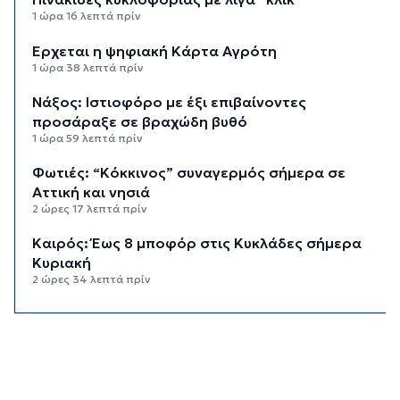
1 ώρα 16 λεπτά πρίν
Έρχεται η ψηφιακή Κάρτα Αγρότη
1 ώρα 38 λεπτά πρίν
Νάξος: Ιστιοφόρο με έξι επιβαίνοντες
προσάραξε σε βραχώδη βυθό
1 ώρα 59 λεπτά πρίν
Φωτιές: “Κόκκινος” συναγερμός σήμερα σε
Αττική και νησιά
2 ώρες 17 λεπτά πρίν
Καιρός: Έως 8 μποφόρ στις Κυκλάδες σήμερα
Κυριακή
2 ώρες 34 λεπτά πρίν
Πίεση: Το νόστιμο «βασιλικό» φρούτο που τη
ρίχνει χαμηλά
10 ώρες 18 λεπτά πρίν
Πρωτεΐνη δεν έχει μόνο το κρέας – Ανακαλύψτε