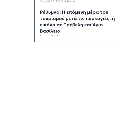
1 ώρα 13 λεπτά πρίν
Ρέθυμνο: Η επόμενη μέρα του
τουρισμού μετά τις πυρκαγιές, η
εικόνα σε Πρέβελη και Άγιο
Βασίλειο
1 ώρα 34 λεπτά πρίν
Ο «χάρτης» των πληρωμών από
τον e-ΕΦΚΑ και τη ΔΥΠΑ έως τις
14 Αυγούστου
2 ώρες 8 λεπτά πρίν
Ο Ζελένσκι ευχαριστεί τη
Γερουσία των ΗΠΑ για τις νέες
κυρώσεις κατά της Ρωσίας
2 ώρες 34 λεπτά πρίν
Κυκλάδες: Συνελήφθησαν έξι
άτομα για ηχορύπανση από
καταστήματα
3 ώρες 9 λεπτά πρίν