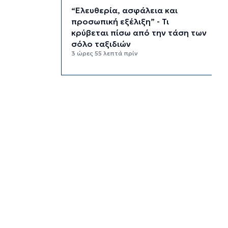
“Ελευθερία, ασφάλεια και
προσωπική εξέλιξη” - Τι
κρύβεται πίσω από την τάση των
σόλο ταξιδιών
3 ώρες 55 λεπτά πρίν
“Κλιματική ζώνη πολέμου” - Οι
ακραίες καιρικές συνθήκες
αναδιαμορφώνουν την Ευρώπη
4 ώρες 35 λεπτά πρίν
“Σεισμός” στη Google: Φεύγει ο
αρχιτέκτονας της AI, Jeff Dean
5 ώρες 15 λεπτά πρίν
Το παρεξηγημένο αιθέριο έλαιο
που κρατά μακριά τα κουνούπια
για 3 ώρες
5 ώρες 45 λεπτά πρίν
Ζητείται λύση στον γρίφο των
φοροαπαλλαγών: Ποια σχέδια