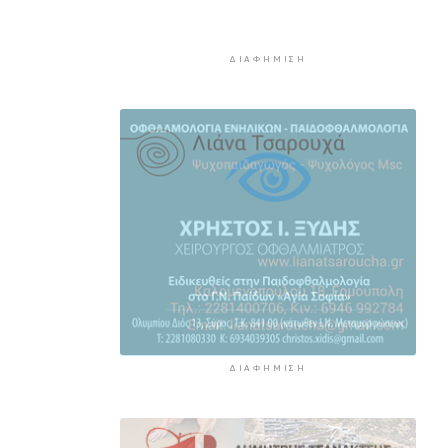
επεξεργάζεται το ΥΠΕΘΟ
6 ώρες 15 λεπτά πρίν
ΔΙΑΦΉΜΙΣΗ
Ενδιαφέρον του Δήμου Πάρου
για τη στέγαση των
εκπαιδευτικών
6 ώρες 45 λεπτά πρίν
Πάνω από 90 ειδικότητες και
860 τμήματα στις δημόσιες
ΣΑΕΚ
7 ώρες 15 λεπτά πρίν
Αυξήθηκαν οι Έλληνες που
αποφάσισαν να διακόψουν το
κάπνισμα
7 ώρες 45 λεπτά πρίν
ΔΙΑΦΉΜΙΣΗ