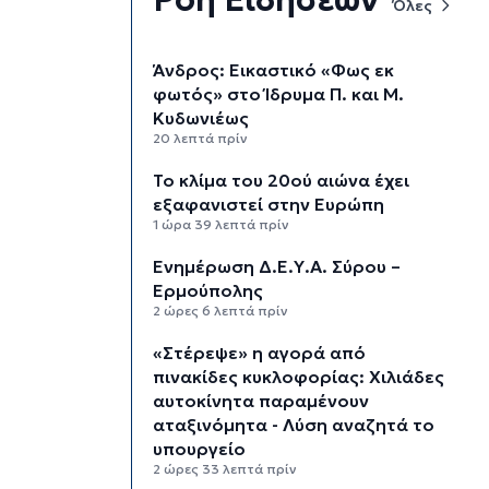
Όλες
Άνδρος: Εικαστικό «Φως εκ
φωτός» στο Ίδρυμα Π. και Μ.
Κυδωνιέως
20 λεπτά πρίν
Το κλίμα του 20ού αιώνα έχει
εξαφανιστεί στην Ευρώπη
1 ώρα 39 λεπτά πρίν
Ενημέρωση Δ.Ε.Υ.Α. Σύρου –
Ερμούπολης
2 ώρες 6 λεπτά πρίν
«Στέρεψε» η αγορά από
πινακίδες κυκλοφορίας: Χιλιάδες
αυτοκίνητα παραμένουν
αταξινόμητα - Λύση αναζητά το
υπουργείο
2 ώρες 33 λεπτά πρίν