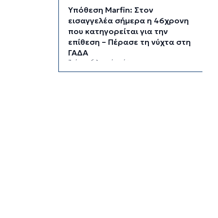
Υπόθεση Marfin: Στον
εισαγγελέα σήμερα η 46χρονη
που κατηγορείται για την
επίθεση – Πέρασε τη νύχτα στη
ΓΑΔΑ
3 ώρες 6 λεπτά πρίν
Χρηματιστήριο: Αυτά είναι τα
πιο «εμπορικά» χαρτιά της
Αθήνας
3 ώρες 39 λεπτά πρίν
Καιρός: Ηλιοφάνεια και
θερμοκρασία έως 38 βαθμούς
Κελσίου
4 ώρες 14 λεπτά πρίν
Ερμούπολιν! Η ιστορία
ζωντανεύει
4 ώρες 24 λεπτά πρίν
Η φωτογραφία της ημέρας