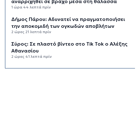
αναρριχηθεί σε βράχο μέσα στη θάλασσα
1 ώρα 44 λεπτά πρίν
Δήμος Πάρου: Αδυνατεί να πραγματοποιήσει
την αποκομιδή των ογκωδών αποβλήτων
2 ώρες 21 λεπτά πρίν
Σύρος: Σε πλαστό βίντεο στο Tik Tok ο Αλέξης
Αθανασίου
2 ώρες 41 λεπτά πρίν
Λαϊκές και ρεμπέτικες βραδιές στην
κατασκήνωση "Νήτες" στον Μέγα Γιαλό
2 ώρες 58 λεπτά πρίν
Ο «χάρτης» των πληρωμών από e-ΕΦΚΑ και
ΔΥΠΑ έως 14 Αυγούστου
3 ώρες 4 λεπτά πρίν
Τουρισμός για Όλους 2026: Ανοιχτή η
πλατφόρμα για όλα τα ΑΦΜ
3 ώρες 25 λεπτά πρίν