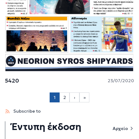
5420
23/07/2020
Σελιδοποίηση
1
2
›
»
Page 2
Next page
Last page
Subscribe to
Έντυπη έκδοση
Αρχείο