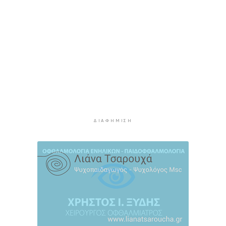
Μια καινοτόμος εκπαιδευτική δράση που
συνδυάζει την ιστορία με την τεχνολογία
1 ώρα 54 λεπτά πρίν
Σχολή προπονητών UEFA C στη Σύρο
1 ώρα 59 λεπτά πρίν
Πιλοτικό πρόγραμμα στην Τήνο για
περισσότερη ανακύκλωση στις επιχειρήσεις
2 ώρες 4 λεπτά πρίν
ΔΙΑΦΉΜΙΣΗ