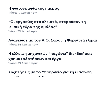
Η φωτογραφία της ημέρας
1 ώρα 19 λεπτά πρίν
“Οι εργασίες στο κλειστό, στερούσαν τη
φυσική έδρα της ομάδας”
1 ώρα 29 λεπτά πρίν
Ανανέωσε με τον Α.Ο. Σύρου η Φεριντέ Σελιμάι
1 ώρα 34 λεπτά πρίν
Η έλλειψη μηχανικών “παγώνει” διεκδικήσεις
χρηματοδοτήσεων και έργα
1 ώρα 39 λεπτά πρίν
Συζητήσεις με το Υπουργείο για τη διάσωση
του Φάρου της Διδύμης
1 ώρα 44 λεπτά πρίν
Οριστικά στον Δήμο Σίφνου οι αθλητικές
εγκαταστάσεις της "Μαρούσας"
1 ώρα 49 λεπτά πρίν