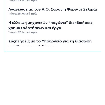
1 ώρα 23 λεπτά πρίν
Ανανέωσε με τον Α.Ο. Σύρου η Φεριντέ Σελιμάι
1 ώρα 28 λεπτά πρίν
Η έλλειψη μηχανικών “παγώνει” διεκδικήσεις
χρηματοδοτήσεων και έργα
1 ώρα 32 λεπτά πρίν
Συζητήσεις με το Υπουργείο για τη διάσωση
του Φάρου της Διδύμης
1 ώρα 37 λεπτά πρίν
Οριστικά στον Δήμο Σίφνου οι αθλητικές
εγκαταστάσεις της "Μαρούσας"
1 ώρα 43 λεπτά πρίν
Μια καινοτόμος εκπαιδευτική δράση που
συνδυάζει την ιστορία με την τεχνολογία
1 ώρα 48 λεπτά πρίν
Σχολή προπονητών UEFA C στη Σύρο
1 ώρα 53 λεπτά πρίν