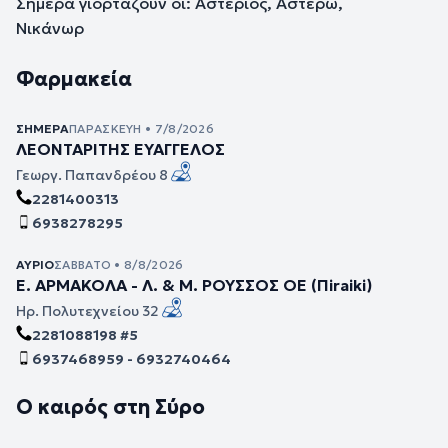
Σήμερα γιορτάζουν οι: Αστέριος, Αστέρω,
Νικάνωρ
Φαρμακεία
ΣΉΜΕΡΑ
ΠΑΡΑΣΚΕΥΉ • 7/8/2026
ΛΕΟΝΤΑΡΙΤΗΣ ΕΥΑΓΓΕΛΟΣ
Γεωργ. Παπανδρέου 8
2281400313
6938278295
ΑΎΡΙΟ
ΣΆΒΒΑΤΟ • 8/8/2026
Ε. ΑΡΜΑΚΟΛΑ - Λ. & Μ. ΡΟΥΣΣΟΣ ΟΕ (Πiraiki)
Ηρ. Πολυτεχνείου 32
2281088198 #5
6937468959 - 6932740464
Ο καιρός στη Σύρο