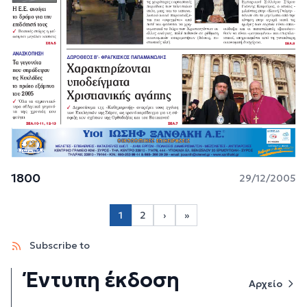
1800
29/12/2005
Σελιδοποίηση
1
2
›
»
Page 2
Next page
Last page
Subscribe to
Έντυπη έκδοση
Αρχείο