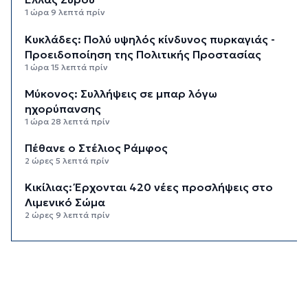
1 ώρα 9 λεπτά πρίν
Κυκλάδες: Πολύ υψηλός κίνδυνος πυρκαγιάς -
Προειδοποίηση της Πολιτικής Προστασίας
1 ώρα 15 λεπτά πρίν
Μύκονος: Συλλήψεις σε μπαρ λόγω
ηχορύπανσης
1 ώρα 28 λεπτά πρίν
Πέθανε ο Στέλιος Ράμφος
2 ώρες 5 λεπτά πρίν
Κικίλιας: Έρχονται 420 νέες προσλήψεις στο
Λιμενικό Σώμα
2 ώρες 9 λεπτά πρίν
Σύρος: Συνελήφθη 20χρονος για κάνναβη
2 ώρες 42 λεπτά πρίν
Ρόδος: Ανασύρθηκε 72χρονος χωρίς τις
αισθήσεις του από τη θάλασσα