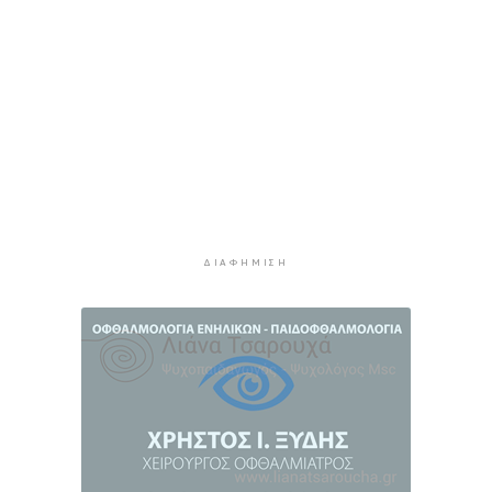
3 ώρες 16 λεπτά πρίν
Αστυνομία: Συμβουλές για την προστασία
κατοικιών από κλοπές στα νησιά
3 ώρες 17 λεπτά πρίν
Δήμος Πάρου: Ζητάει έκτακτη χρηματοδότηση
για τα "Πράσινα Σημεία"
3 ώρες 40 λεπτά πρίν
Μήλος: Απεγκλωβίστηκε 33χρονος που είχε
αναρριχηθεί σε βράχο μέσα στη θάλασσα
4 ώρες 6 λεπτά πρίν
ΔΙΑΦΉΜΙΣΗ