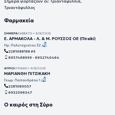
Σήμερα γιορτάζουν οι: Τριανταφυλλιά,
Τριαντάφυλλος
Φαρμακεία
ΣΉΜΕΡΑ
ΣΆΒΒΑΤΟ • 8/8/2026
Ε. ΑΡΜΑΚΟΛΑ - Λ. & Μ. ΡΟΥΣΣΟΣ ΟΕ (Πiraiki)
Ηρ. Πολυτεχνείου 32
2281088198 #5
6937468959 - 6932740464
ΑΎΡΙΟ
ΚΥΡΙΑΚΉ • 9/8/2026
ΜΑΡΙΑΝΘΗ ΠΙΤΣΙΚΑΚΗ
Γεωρ. Παπανδρέου 1
2281080037
6932396347
Ο καιρός στη Σύρο