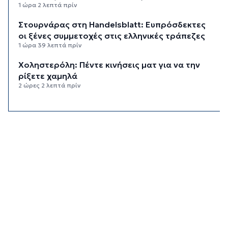
1 ώρα 2 λεπτά πρίν
Στουρνάρας στη Handelsblatt: Ευπρόσδεκτες
οι ξένες συμμετοχές στις ελληνικές τράπεζες
1 ώρα 39 λεπτά πρίν
Χοληστερόλη: Πέντε κινήσεις ματ για να την
ρίξετε χαμηλά
2 ώρες 2 λεπτά πρίν
Προληπτική ανάκληση παρτίδας μαρμελάδας
φράουλα
2 ώρες 10 λεπτά πρίν
Προσάραξη ιστιοφόρου στη Νάξο
2 ώρες 32 λεπτά πρίν
Στις 2 Σεπτεμβρίου η παρουσίαση του
οικονομικού προγράμματος της ΕΛ.Α.Σ. στη
Θεσσαλονίκη
2 ώρες 36 λεπτά πρίν
Διευρύνεται η εθνική πρωτοβουλία για τις τιμές