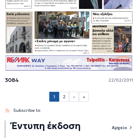
3084
22/02/2011
Σελιδοποίηση
1
2
›
»
Page 2
Next page
Last page
Subscribe to
Έντυπη έκδοση
Αρχείο