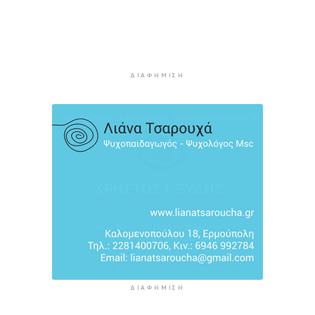
στο ράφι των σούπερ μάρκετ
3 ώρες 1 λεπτό πρίν
Φωτιά στη Νάξο στην περιοχή Μικρή Βίγλα –
Κινητοποιήθηκαν 10 πυροσβέστες
ΔΙΑΦΉΜΙΣΗ
3 ώρες 9 λεπτά πρίν
«Ρήτρα διαφυγής» για την Ενέργεια: Η Ελλάδα
πληρώνει €1 δισ. για να θωρακιστεί απέναντι σε
μια νέα κρίση
3 ώρες 37 λεπτά πρίν
ΔΙΑΦΉΜΙΣΗ