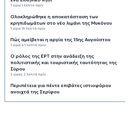
1 ώρα 1 λεπτό πρίν
Ολοκληρώθηκε η αποκατάσταση των
κρηπιδωμάτων στο νέο λιμάνι της Μυκόνου
1 ώρα 15 λεπτά πρίν
Πώς αμείβεται η αργία της 15ης Αυγούστου
1 ώρα 41 λεπτά πρίν
Ο ρόλος της ΕΡΤ στην ανάδειξη της
πολιτιστικής και τουριστικής ταυτότητας της
Σύρου
2 ώρες 2 λεπτά πρίν
Περιπέτεια για πέντε επιβάτες ιστιοφόρου
ανοιχτά της Σερίφου
2 ώρες 22 λεπτά πρίν
Εκτάκτως το Star Flyer στο λιμάνι της
Ερμούπολης
2 ώρες 41 λεπτά πρίν