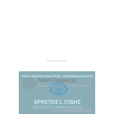
Μύκονος: 42χρονος έχασε τη ζωή του στην
άσφαλτο
3 ώρες 3 λεπτά πρίν
Κάρτα Αγρότη: Πώς θα ενεργοποιείται
ψηφιακά από τις 28 Αυγούστου
3 ώρες 17 λεπτά πρίν
Νάξος: Ζητάει την άμεση συνεδρίαση του
Δημοτικού Συμβουλίου για το Ειδικό
Χωροταξικό Πλαίσιο για τις ΑΠΕ
3 ώρες 40 λεπτά πρίν
ΔΙΑΦΉΜΙΣΗ
“Η θάλασσα μας χρειάζεται!”
4 ώρες 2 λεπτά πρίν