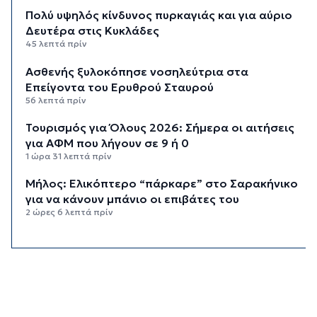
Πολύ υψηλός κίνδυνος πυρκαγιάς και για αύριο
Δευτέρα στις Κυκλάδες
45 λεπτά πρίν
Ασθενής ξυλοκόπησε νοσηλεύτρια στα
Επείγοντα του Ερυθρού Σταυρού
56 λεπτά πρίν
Τουρισμός για Όλους 2026: Σήμερα οι αιτήσεις
για ΑΦΜ που λήγουν σε 9 ή 0
1 ώρα 31 λεπτά πρίν
Μήλος: Ελικόπτερο “πάρκαρε” στο Σαρακήνικο
για να κάνουν μπάνιο οι επιβάτες του
2 ώρες 6 λεπτά πρίν
Σύρος: Σπουδαίες εμφανίσεις για τον Όμιλο
Αντισφαίρισης στο Πανελλήνιο Πρωτάθλημα
2 ώρες 32 λεπτά πρίν
Παγκόσμιο Κ20: “Ασημένια” η Ιουλιάννα
Ρούσσου στα 800μ.