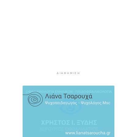
3 ώρες 2 λεπτά πρίν
Πάρος: Κλειστό σήμερα το beach bar όπου
πνίγηκε ο 4χρονος
3 ώρες 38 λεπτά πρίν
Ιδιαίτερα αυξημένη η επιβατική κίνηση και
σήμερα στο λιμάνι του Πειραιά
4 ώρες 13 λεπτά πρίν
Πυρκαγιές: Τι πρέπει να κάνουν οι ταξιδιώτες
που έχουν προγραμματίσει διακοπές σε
ΔΙΑΦΉΜΙΣΗ
πληγείσες περιοχές
4 ώρες 41 λεπτά πρίν
Μειωμένη Σύνταξη: Όλα όσα πρέπει να
γνωρίζετε
5 ώρες 17 λεπτά πρίν