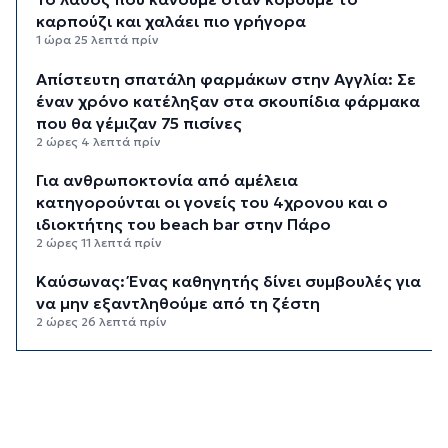
καρπούζι και χαλάει πιο γρήγορα
1 ώρα 25 λεπτά πρίν
Απίστευτη σπατάλη φαρμάκων στην Αγγλία: Σε
έναν χρόνο κατέληξαν στα σκουπίδια φάρμακα
που θα γέμιζαν 75 πισίνες
2 ώρες 4 λεπτά πρίν
Για ανθρωποκτονία από αμέλεια
κατηγορούνται οι γονείς του 4χρονου και ο
ιδιοκτήτης του beach bar στην Πάρο
2 ώρες 11 λεπτά πρίν
Kαύσωνας: Ένας καθηγητής δίνει συμβουλές για
να μην εξαντληθούμε από τη ζέστη
2 ώρες 26 λεπτά πρίν
Στουρνάρας στη Handelsblatt: Ευπρόσδεκτες
οι ξένες συμμετοχές στις ελληνικές τράπεζες
3 ώρες 3 λεπτά πρίν
Χοληστερόλη: Πέντε κινήσεις ματ για να την