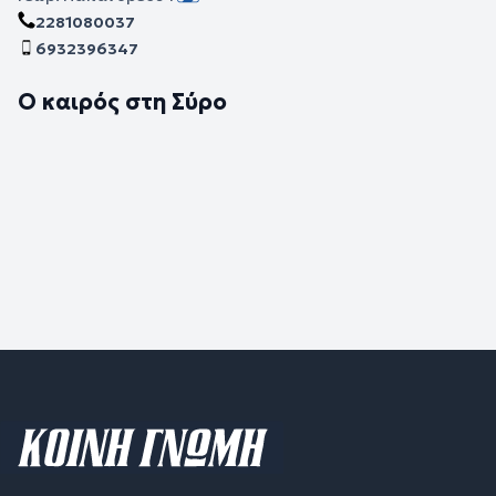
2281080037
6932396347
Ο καιρός στη Σύρο