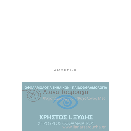
ρίξετε χαμηλά
3 ώρες 26 λεπτά πρίν
Προληπτική ανάκληση παρτίδας μαρμελάδας
φράουλα
3 ώρες 34 λεπτά πρίν
Προσάραξη ιστιοφόρου στη Νάξο
3 ώρες 56 λεπτά πρίν
Στις 2 Σεπτεμβρίου η παρουσίαση του
οικονομικού προγράμματος της ΕΛ.Α.Σ. στη
ΔΙΑΦΉΜΙΣΗ
Θεσσαλονίκη
4 ώρες πρίν
Διευρύνεται η εθνική πρωτοβουλία για τις τιμές
στο ράφι των σούπερ μάρκετ
4 ώρες 25 λεπτά πρίν